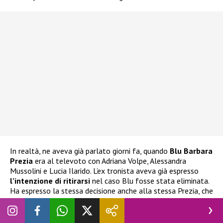
In realtà, ne aveva già parlato giorni fa, quando
Blu Barbara
Prezia
era al televoto con Adriana Volpe, Alessandra
Mussolini e Lucia Ilarido. L’ex tronista aveva già espresso
l’intenzione di ritirarsi
nel caso Blu fosse stata eliminata.
Ha espresso la stessa decisione anche alla stessa Prezia, che
ha cercato di dissuaderlo e di impedirgli di compiere scelte
istintive delle quali potrebbe pentirsi.