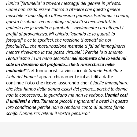
l’unica “fortunella” a trovare messaggi del genere in privato.
Come non credo essere l’unica a ritenere che questo genere
maschile e’ uno sfigato all’ennesima potenza. Parliamoci chiaro,
questo è sobrio…ho un collage di piselli screenshottati in
galleria che fa invidia a pornhub – ovviamente con allegati i
profili di provenienza. Mi chiedo: “quando te lo guardi, lo
fotografi e ce lo spedisci, che reazione ti aspetti da noi
fanciulle?!…che masturbazione mentale ti fai ad immaginarci
mentre riceviamo la tua posta virtuale?”. Perché io ti smonto
l’entusiasmo in un nano secondo:
nel momento che lo vedo mi
sale un desiderio dal profondo…che ti rinsecchisca nelle
mutande!
”
Nel lungo post la vincitrice di
Grande Fratello
e
Isola dei Famosi
appare chiaramente infastidita dalle
continue foto che riceve, asserendo che:
è facile immaginare
che idea hanno della donna esseri del genere…perché le donne
non le conoscono…le guardano ma non le vedono.
Uomini così
li umilierei a vita
. Talmente piccoli e ignoranti e beati in questa
loro condizione perché non si rendono conto di quanto fanno
schifo. Donne, scrivetemi il vostro pensiero.”