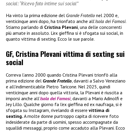
social: “Ricevo foto intime sui social”
Ha vinto la prima edizione del
Grande Fratello
nel 2000 e,
venticinque anni dopo, ha trionfato anche all’
Isola dei Famosi
.
Stiamo parlando di
Cristina Plevani
, una delle concorrenti
più amate in assoluto. L’ex gieffina si è sfogata sui social, in
quanto vittima di sexting. Ecco le sue parole.
GF, Cristina Plevani vittima di sexting sui
social
Correva l’anno 2000 quando Cristina Plevani trionfò alla
prima edizione del
Grande Fratello
, davanti a Salvo Veneziano
e all’indimenticabile Pietro Taricone. Nel 2025, quindi
venticinque anni dopo quella vittoria, la Plevani è riuscita a
imporsi anche all’
Isola dei Famosi
, davanti a Mario Adinolfi e
Jey Lillo. Qualche giorno fa l’ex gieffina ed ex naufraga, si è
sfogata su Instagram, rivelando di essere
vittima di
sexting.
A molte donne purtroppo capita di ricevere foto
indesiderate da parte di uomini, spesso accompagnate da
squallidi messaggi, proprio come accaduto alla Plevani. Ecco