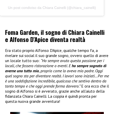
Un post condiviso da Chiara Cainelli (@chiara_cainelli)
Foma Garden, il sogno di Chiara Cainelli
e Alfonso D’Apice diventa realtà
Era stato proprio Alfonso D’Apice, qualche tempo fa, a
rivelare sui social il suo grande sogno, ovvero quello di avere
un locale tutto suo:
“Ho sempre avuto questa passione per i
locali, che fossero ristorazione o eventi. E
ho sempre sognato di
averne uno tutto mio
, proprio come lo aveva mio padre. Oggi
quel sogno sta per diventare realtà. I lavori sono iniziati…Per me
è una soddisfazione incredibile, qualcosa che sentivo dentro da
tanto tempo e che oggi prende forma davvero.”
E ora ecco che il
sogno di Alfonso si è avverato, grazie anche all’aiuto della
fidanzata Chiara Cainelli. La coppia è quindi pronta per
questa nuova grande avventura!