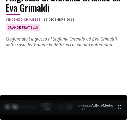
Eva Grimaldi
VINCENZO CHIANESE
|
13 DICEMBRE 2024
GRANDE FRATELLO
Confermato l’ingresso di Stefania Orlando ed Eva Grimaldi
nella casa del Grande Fratello: ecco quando entreranno
0:28 /
Ad
hub
Media
POWERED
1
/
2
1:40
BY