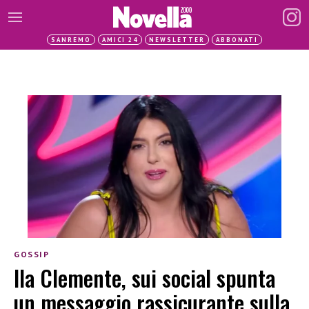
SANREMO
AMICI 24
NEWSLETTER
ABBONATI
GOSSIP
Ila Clemente, sui social spunta
un messaggio rassicurante sulla