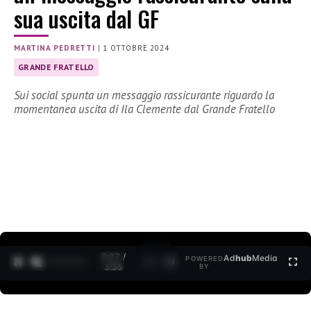
sua uscita dal GF
MARTINA PEDRETTI
|
1 OTTOBRE 2024
GRANDE FRATELLO
Sui social spunta un messaggio rassicurante riguardo la
momentanea uscita di Ila Clemente dal Grande Fratello
0:28 /
Ad
hub
Media
POWERED
1
/
2
3:35
BY