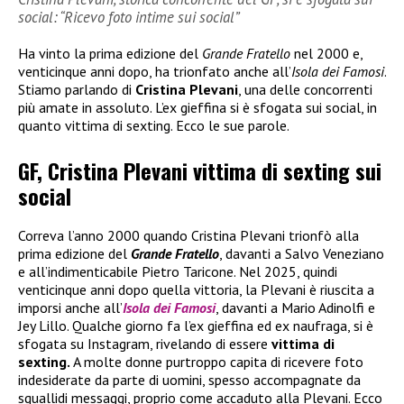
social: “Ricevo foto intime sui social”
Ha vinto la prima edizione del
Grande Fratello
nel 2000 e,
venticinque anni dopo, ha trionfato anche all’
Isola dei Famosi
.
Stiamo parlando di
Cristina Plevani
, una delle concorrenti
più amate in assoluto. L’ex gieffina si è sfogata sui social, in
quanto vittima di sexting. Ecco le sue parole.
GF, Cristina Plevani vittima di sexting sui
social
Correva l’anno 2000 quando Cristina Plevani trionfò alla
prima edizione del
Grande Fratello
, davanti a Salvo Veneziano
e all’indimenticabile Pietro Taricone. Nel 2025, quindi
venticinque anni dopo quella vittoria, la Plevani è riuscita a
imporsi anche all’
Isola dei Famosi
, davanti a Mario Adinolfi e
Jey Lillo. Qualche giorno fa l’ex gieffina ed ex naufraga, si è
sfogata su Instagram, rivelando di essere
vittima di
sexting.
A molte donne purtroppo capita di ricevere foto
indesiderate da parte di uomini, spesso accompagnate da
squallidi messaggi, proprio come accaduto alla Plevani. Ecco