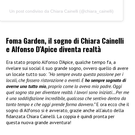
Un post condiviso da Chiara Cainelli (@chiara_cainelli)
Foma Garden, il sogno di Chiara Cainelli
e Alfonso D’Apice diventa realtà
Era stato proprio Alfonso D’Apice, qualche tempo fa, a
rivelare sui social il suo grande sogno, ovvero quello di avere
un locale tutto suo:
“Ho sempre avuto questa passione per i
locali, che fossero ristorazione o eventi. E
ho sempre sognato di
averne uno tutto mio
, proprio come lo aveva mio padre. Oggi
quel sogno sta per diventare realtà. I lavori sono iniziati…Per me
è una soddisfazione incredibile, qualcosa che sentivo dentro da
tanto tempo e che oggi prende forma davvero.”
E ora ecco che il
sogno di Alfonso si è avverato, grazie anche all’aiuto della
fidanzata Chiara Cainelli. La coppia è quindi pronta per
questa nuova grande avventura!