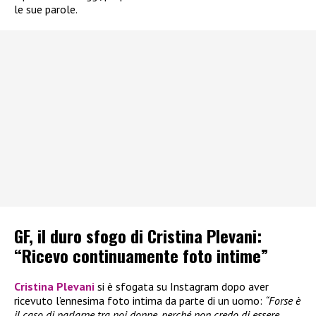
le sue parole.
GF, il duro sfogo di Cristina Plevani:
“Ricevo continuamente foto intime”
Cristina Plevani
si è sfogata su Instagram dopo aver
ricevuto l’ennesima foto intima da parte di un uomo:
“Forse è
il caso di parlarne tra noi donne, perché non credo di essere