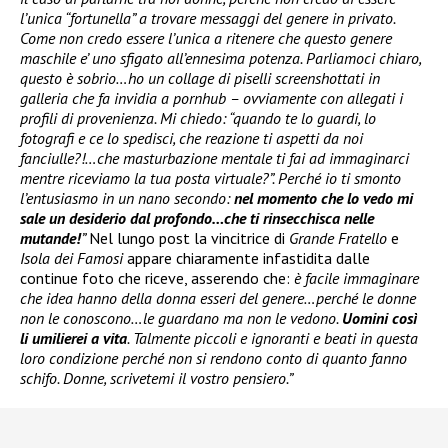
l’unica “fortunella” a trovare messaggi del genere in privato.
Come non credo essere l’unica a ritenere che questo genere
maschile e’ uno sfigato all’ennesima potenza. Parliamoci chiaro,
questo è sobrio…ho un collage di piselli screenshottati in
galleria che fa invidia a pornhub – ovviamente con allegati i
profili di provenienza. Mi chiedo: “quando te lo guardi, lo
fotografi e ce lo spedisci, che reazione ti aspetti da noi
fanciulle?!…che masturbazione mentale ti fai ad immaginarci
mentre riceviamo la tua posta virtuale?”. Perché io ti smonto
l’entusiasmo in un nano secondo:
nel momento che lo vedo mi
sale un desiderio dal profondo…che ti rinsecchisca nelle
mutande!
”
Nel lungo post la vincitrice di
Grande Fratello
e
Isola dei Famosi
appare chiaramente infastidita dalle
continue foto che riceve, asserendo che:
è facile immaginare
che idea hanno della donna esseri del genere…perché le donne
non le conoscono…le guardano ma non le vedono.
Uomini così
li umilierei a vita
. Talmente piccoli e ignoranti e beati in questa
loro condizione perché non si rendono conto di quanto fanno
schifo. Donne, scrivetemi il vostro pensiero.”