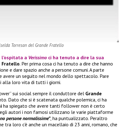
selda Torresan del Grande Fratello
 l’ospitata a
Verissimo
ci ha tenuto a dire la sua
 Fratello
. Per prima cosa ci ha tenuto a dire che hanno
ione e dare spazio anche a persone comuni. A parte
ole avere un seguito nel mondo dello spettacolo. Pare
 alla loro vita di tutti i giorni.
ower” sui social sempre il conduttore del
Grande
to. Dato che si è scatenata qualche polemica, ci ha
ni
ha spiegato che avere tanti follower non è certo
egli autori i non famosi utilizzano le varie piattaforme
no persone normalissime”
, ha puntualizzato. Peraltro
e tra loro c’è anche un macellaio di 23 anni, romano, che