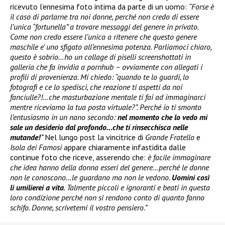
ricevuto l’ennesima foto intima da parte di un uomo:
“Forse è
il caso di parlarne tra noi donne, perché non credo di essere
l’unica “fortunella” a trovare messaggi del genere in privato.
Come non credo essere l’unica a ritenere che questo genere
maschile e’ uno sfigato all’ennesima potenza. Parliamoci chiaro,
questo è sobrio…ho un collage di piselli screenshottati in
galleria che fa invidia a pornhub – ovviamente con allegati i
profili di provenienza. Mi chiedo: “quando te lo guardi, lo
fotografi e ce lo spedisci, che reazione ti aspetti da noi
fanciulle?!…che masturbazione mentale ti fai ad immaginarci
mentre riceviamo la tua posta virtuale?”. Perché io ti smonto
l’entusiasmo in un nano secondo:
nel momento che lo vedo mi
sale un desiderio dal profondo…che ti rinsecchisca nelle
mutande!
”
Nel lungo post la vincitrice di
Grande Fratello
e
Isola dei Famosi
appare chiaramente infastidita dalle
continue foto che riceve, asserendo che:
è facile immaginare
che idea hanno della donna esseri del genere…perché le donne
non le conoscono…le guardano ma non le vedono.
Uomini così
li umilierei a vita
. Talmente piccoli e ignoranti e beati in questa
loro condizione perché non si rendono conto di quanto fanno
schifo. Donne, scrivetemi il vostro pensiero.”