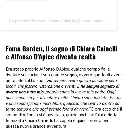
Un post condiviso da Chiara Cainelli (@chiara_cainelli)
Foma Garden, il sogno di Chiara Cainelli
e Alfonso D’Apice diventa realtà
Era stato proprio Alfonso D’Apice, qualche tempo fa, a
rivelare sui social il suo grande sogno, ovvero quello di avere
un locale tutto suo:
“Ho sempre avuto questa passione per i
locali, che fossero ristorazione o eventi. E
ho sempre sognato di
averne uno tutto mio
, proprio come lo aveva mio padre. Oggi
quel sogno sta per diventare realtà. I lavori sono iniziati…Per me
è una soddisfazione incredibile, qualcosa che sentivo dentro da
tanto tempo e che oggi prende forma davvero.”
E ora ecco che il
sogno di Alfonso si è avverato, grazie anche all’aiuto della
fidanzata Chiara Cainelli. La coppia è quindi pronta per
questa nuova grande avventura!