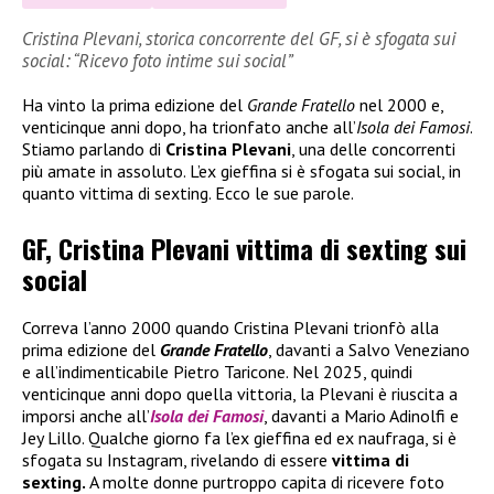
Cristina Plevani, storica concorrente del GF, si è sfogata sui
social: “Ricevo foto intime sui social”
Ha vinto la prima edizione del
Grande Fratello
nel 2000 e,
venticinque anni dopo, ha trionfato anche all’
Isola dei Famosi
.
Stiamo parlando di
Cristina Plevani
, una delle concorrenti
più amate in assoluto. L’ex gieffina si è sfogata sui social, in
quanto vittima di sexting. Ecco le sue parole.
GF, Cristina Plevani vittima di sexting sui
social
Correva l’anno 2000 quando Cristina Plevani trionfò alla
prima edizione del
Grande Fratello
, davanti a Salvo Veneziano
e all’indimenticabile Pietro Taricone. Nel 2025, quindi
venticinque anni dopo quella vittoria, la Plevani è riuscita a
imporsi anche all’
Isola dei Famosi
, davanti a Mario Adinolfi e
Jey Lillo. Qualche giorno fa l’ex gieffina ed ex naufraga, si è
sfogata su Instagram, rivelando di essere
vittima di
sexting.
A molte donne purtroppo capita di ricevere foto