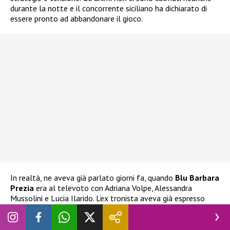
durante la notte e il concorrente siciliano ha dichiarato di
essere pronto ad abbandonare il gioco.
In realtà, ne aveva già parlato giorni fa, quando
Blu Barbara
Prezia
era al televoto con Adriana Volpe, Alessandra
Mussolini e Lucia Ilarido. L’ex tronista aveva già espresso
l’intenzione di ritirarsi
nel caso Blu fosse stata eliminata.
Ha espresso la stessa decisione anche alla stessa Prezia, che
ha cercato di dissuaderlo e di impedirgli di compiere scelte