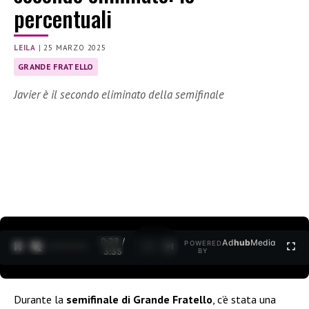
percentuali
LEILA
|
25 MARZO 2025
GRANDE FRATELLO
Javier è il secondo eliminato della semifinale
0:30 /
Ad
hub
Media
POWERED
1
/
2
3:35
BY
Durante la
semifinale di Grande Fratello
, c’è stata una