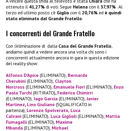
A vincere questa sfida al televoto è stata
Chiara
che ha
ottenuto il
41,27%
di voti. Segue
Helena
con il
37,97%
. Al
terzo ed ultimo posto c’è
Giglio
con il
20,76%
ed
è quindi
stato eliminato dal Grande Fratello
.
I concorrenti del Grande Fratello
Con l’eliminazione di dalla
Casa del Grande Fratello
,
andiamo quindi a vedere ancora una volta chi sono i
concorrenti attualmente ancora in gara in questa edizione
del reality show:
Alfonso D’Apice
(ELIMINATO),
Bernardo
Cherubini
(ELIMINATO),
Clayton
Norcross
(ELIMINATO),
Emanuele Fiori
(ELIMINATO),
Enzo
Paolo Turchi
(RITIRATO)
,
Federico Chimirri
(ELIMINATO),
Iago Garcia
(ELIMINATO),
Javier
Martinez
,
Lino Giuliano
(SQUALIFICATO in
partenza),
Lorenzo Spolverato
,
Luca
Calvani
(ELIMINATO),
Luca Giglioli
(ELIMINATO),
Mattia
Fumagalli
(ELIMINATO),
Maxime
Mbanda
(ELIMINATO),
Michael