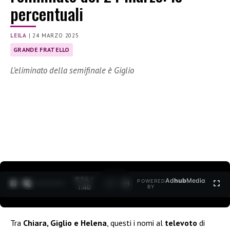
percentuali
LEILA
|
24 MARZO 2025
GRANDE FRATELLO
L’eliminato della semifinale è Giglio
0:15 /
Ad
hub
Media
POWERED
1
/
2
1:40
BY
Tra
Chiara, Giglio e Helena
, questi i nomi al
televoto
di