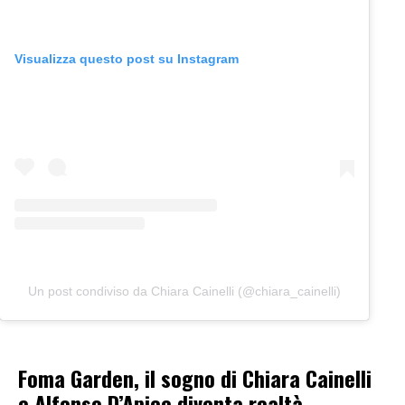
Visualizza questo post su Instagram
Un post condiviso da Chiara Cainelli (@chiara_cainelli)
Foma Garden, il sogno di Chiara Cainelli
e Alfonso D’Apice diventa realtà