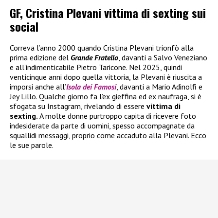
GF, Cristina Plevani vittima di sexting sui
social
Correva l’anno 2000 quando Cristina Plevani trionfò alla
prima edizione del
Grande Fratello
, davanti a Salvo Veneziano
e all’indimenticabile Pietro Taricone. Nel 2025, quindi
venticinque anni dopo quella vittoria, la Plevani è riuscita a
imporsi anche all’
Isola dei Famosi
, davanti a Mario Adinolfi e
Jey Lillo. Qualche giorno fa l’ex gieffina ed ex naufraga, si è
sfogata su Instagram, rivelando di essere
vittima di
sexting.
A molte donne purtroppo capita di ricevere foto
indesiderate da parte di uomini, spesso accompagnate da
squallidi messaggi, proprio come accaduto alla Plevani. Ecco
le sue parole.