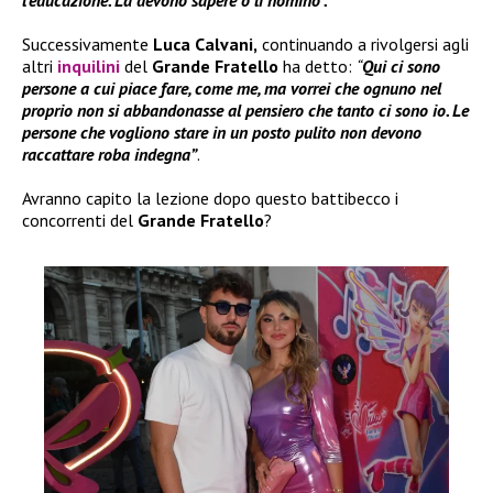
l’educazione. La devono sapere o li nomino”.
Successivamente
Luca Calvani,
continuando a rivolgersi agli
altri
inquilini
del
Grande Fratello
ha detto:
“
Qui ci sono
persone a cui piace fare, come me, ma vorrei che ognuno nel
proprio non si abbandonasse al pensiero che tanto ci sono io. Le
persone che vogliono stare in un posto pulito non devono
raccattare roba indegna”
.
Avranno capito la lezione dopo questo battibecco i
concorrenti del
Grande Fratello
?