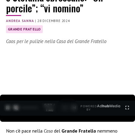
porcile”; “vi nomino”
ANDREA SANNA
|
28 DICEMBRE 2024
GRANDE FRATELLO
Caos per le pulizie nella Casa del Grande Fratello
0:29 /
Ad
hub
Media
POWERED
1
/
2
1:40
BY
Non c’è pace nella
Casa
del
Grande Fratello
nemmeno