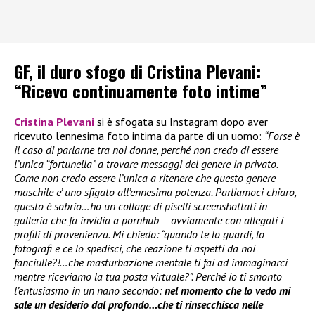
GF, il duro sfogo di Cristina Plevani:
“Ricevo continuamente foto intime”
Cristina Plevani
si è sfogata su Instagram dopo aver
ricevuto l’ennesima foto intima da parte di un uomo:
“Forse è
il caso di parlarne tra noi donne, perché non credo di essere
l’unica “fortunella” a trovare messaggi del genere in privato.
Come non credo essere l’unica a ritenere che questo genere
maschile e’ uno sfigato all’ennesima potenza. Parliamoci chiaro,
questo è sobrio…ho un collage di piselli screenshottati in
galleria che fa invidia a pornhub – ovviamente con allegati i
profili di provenienza. Mi chiedo: “quando te lo guardi, lo
fotografi e ce lo spedisci, che reazione ti aspetti da noi
fanciulle?!…che masturbazione mentale ti fai ad immaginarci
mentre riceviamo la tua posta virtuale?”. Perché io ti smonto
l’entusiasmo in un nano secondo:
nel momento che lo vedo mi
sale un desiderio dal profondo…che ti rinsecchisca nelle