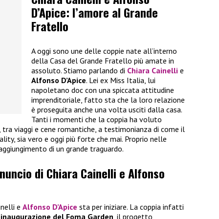
D’Apice: l’amore al Grande
Fratello
A oggi sono une delle coppie nate all’interno
della Casa del Grande Fratello più amate in
assoluto. Stiamo parlando di
Chiara Cainelli
e
Alfonso D’Apice
. Lei ex Miss Italia, lui
napoletano doc con una spiccata attitudine
imprenditoriale, fatto sta che la loro relazione
è proseguita anche una volta usciti dalla casa.
Tanti i momenti che la coppia ha voluto
i, tra viaggi e cene romantiche, a testimonianza di come il
ality, sia vero e oggi più forte che mai. Proprio nelle
raggiungimento di un grande traguardo.
nnuncio di Chiara Cainelli e Alfonso
inelli e
Alfonso D’Apice
sta per iniziare. La coppia infatti
’inaugurazione del Foma Garden
, il progetto