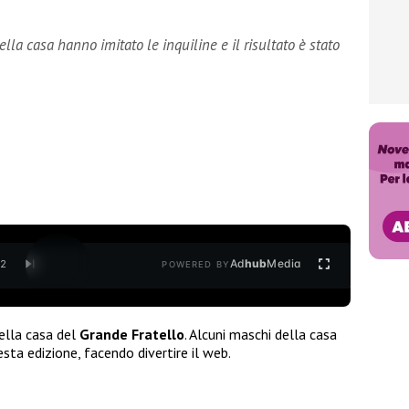
ella casa hanno imitato le inquiline e il risultato è stato
Ad
hub
Media
/
2
POWERED BY
ella casa del
Grande Fratello
. Alcuni maschi della casa
esta edizione, facendo divertire il web.