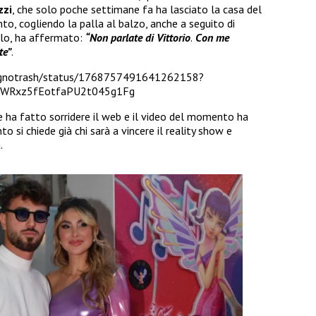
zzi
, che solo poche settimane fa ha lasciato la casa del
to, cogliendo la palla al balzo, anche a seguito di
llo, ha affermato:
“Non parlate di Vittorio
.
Con me
te”
.
bagnotrash/status/1768757491641262158?
WRxz5fEotfaPU2t045g1Fg
e ha fatto sorridere il web e il video del momento ha
nto si chiede già chi sarà a vincere il reality show e
.