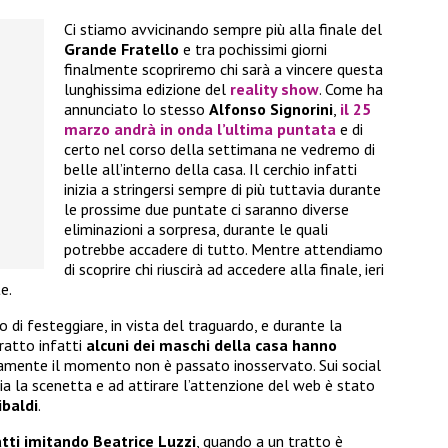
Ci stiamo avvicinando sempre più alla finale del
Grande Fratello
e tra pochissimi giorni
finalmente scopriremo chi sarà a vincere questa
lunghissima edizione del
reality show
. Come ha
annunciato lo stesso
Alfonso Signorini
,
il
25
marzo
andrà in onda l’ultima puntata
e di
certo nel corso della settimana ne vedremo di
belle all’interno della casa. Il cerchio infatti
inizia a stringersi sempre di più tuttavia durante
le prossime due puntate ci saranno diverse
eliminazioni a sorpresa, durante le quali
potrebbe accadere di tutto. Mentre attendiamo
di scoprire chi riuscirà ad accedere alla finale, ieri
e.
 di festeggiare, in vista del traguardo, e durante la
ratto infatti
alcuni dei maschi della casa hanno
amente il momento non è passato inosservato. Sui social
a la scenetta e ad attirare l’attenzione del web è stato
baldi
.
atti imitando Beatrice Luzzi
, quando a un tratto è