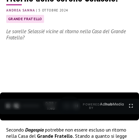
ANDREA SANNA
|
5 OTTOBRE 2024
GRANDE FRATELLO
Le sorelle Selassié vicine al ritorno nella Casa del Grande
Fratello?
0:30 /
Ad
hub
Media
POWERED
1
/
2
1:40
BY
Secondo
Dagospia
potrebbe non essere escluso un ritorno
nella Casa del
Grande Fratello.
Stando a quanto si legge