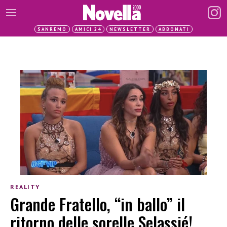
SANREMO
AMICI 24
NEWSLETTER
ABBONATI
REALITY
Grande Fratello, “in ballo” il
ritorno delle sorelle Selassié!