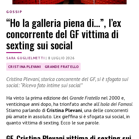
GOSSIP
“Ho la galleria piena di…”, l’ex
concorrente del GF vittima di
sexting sui social
SARA GUGLIELMETTI
|
8 LUGLIO 2026
CRISTINA PLEVANI
GRANDE FRATELLO
Cristina Plevani, storica concorrente del GF, si è sfogata sui
social: “Ricevo foto intime sui social”
Ha vinto la prima edizione del
Grande Fratello
nel 2000 e,
venticinque anni dopo, ha trionfato anche all’
Isola dei Famosi
.
Stiamo parlando di
Cristina Plevani
, una delle concorrenti
più amate in assoluto. L’ex gieffina si è sfogata sui social, in
quanto vittima di sexting. Ecco le sue parole.
GF, Cristina Plevani vittima di sexting sui