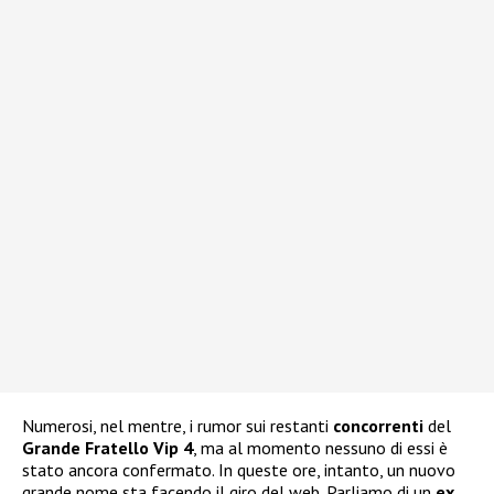
Numerosi, nel mentre, i rumor sui restanti
concorrenti
del
Grande Fratello Vip 4
, ma al momento nessuno di essi è
stato ancora confermato. In queste ore, intanto, un nuovo
grande nome sta facendo il giro del web. Parliamo di un
ex