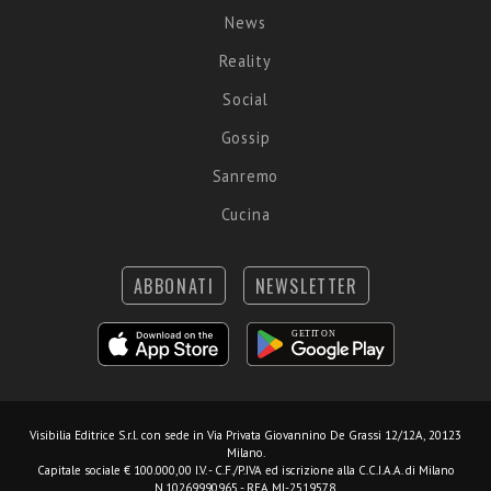
News
Reality
Social
Gossip
Sanremo
Cucina
ABBONATI
NEWSLETTER
Visibilia Editrice S.r.l.
con sede in Via Privata Giovannino De Grassi 12/12A, 20123
Milano.
Capitale sociale € 100.000,00 I.V. - C.F./P.IVA ed iscrizione alla C.C.I.A.A. di Milano
N.10269990965 - REA MI-2519578.