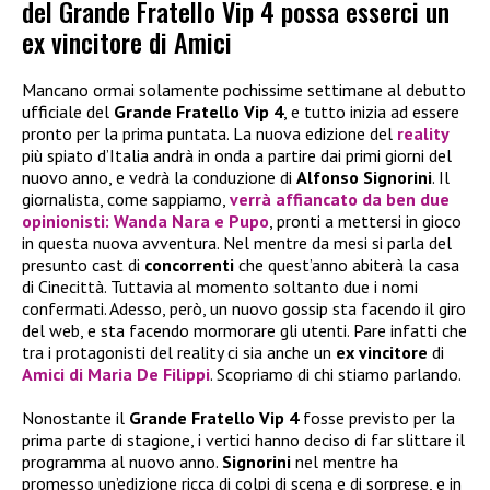
del Grande Fratello Vip 4 possa esserci un
ex vincitore di Amici
Mancano ormai solamente pochissime settimane al debutto
ufficiale del
Grande Fratello Vip 4
, e tutto inizia ad essere
pronto per la prima puntata. La nuova edizione del
reality
più spiato d’Italia andrà in onda a partire dai primi giorni del
nuovo anno, e vedrà la conduzione di
Alfonso Signorini
. Il
giornalista, come sappiamo,
verrà affiancato da ben due
opinionisti:
Wanda Nara
e
Pupo
, pronti a mettersi in gioco
in questa nuova avventura. Nel mentre da mesi si parla del
presunto cast di
concorrenti
che quest’anno abiterà la casa
di Cinecittà. Tuttavia al momento soltanto due i nomi
confermati. Adesso, però, un nuovo gossip sta facendo il giro
del web, e sta facendo mormorare gli utenti. Pare infatti che
tra i protagonisti del reality ci sia anche un
ex vincitore
di
Amici di Maria De Filippi
. Scopriamo di chi stiamo parlando.
Nonostante il
Grande Fratello Vip 4
fosse previsto per la
prima parte di stagione, i vertici hanno deciso di far slittare il
programma al nuovo anno.
Signorini
nel mentre ha
promesso un’edizione ricca di colpi di scena e di sorprese, e in