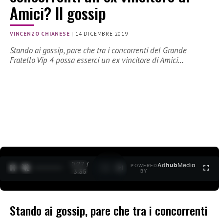
Amici? Il gossip
VINCENZO CHIANESE
|
14 DICEMBRE 2019
Stando ai gossip, pare che tra i concorrenti del Grande
Fratello Vip 4 possa esserci un ex vincitore di Amici…
0:27 /
Ad
hub
Media
POWERED
1
/
2
3:35
BY
Stando ai gossip, pare che tra i concorrenti