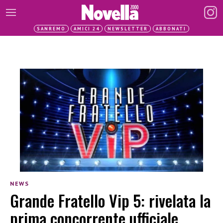
SANREMO
AMICI 24
NEWSLETTER
ABBONATI
NEWS
Grande Fratello Vip 5: rivelata la
prima concorrente ufficiale