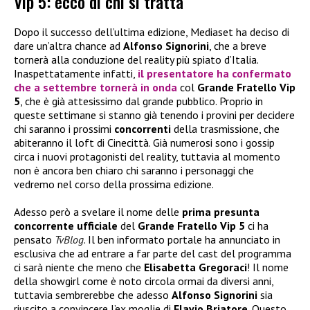
Vip 5: ecco di chi si tratta
Dopo il successo dell’ultima edizione, Mediaset ha deciso di
dare un’altra chance ad
Alfonso Signorini
, che a breve
tornerà alla conduzione del reality più spiato d’Italia.
Inaspettatamente infatti,
il presentatore ha confermato
che a settembre tornerà in onda
col
Grande Fratello Vip
5
, che è già attesissimo dal grande pubblico. Proprio in
queste settimane si stanno già tenendo i provini per decidere
chi saranno i prossimi
concorrenti
della trasmissione, che
abiteranno il loft di Cinecittà. Già numerosi sono i gossip
circa i nuovi protagonisti del reality, tuttavia al momento
non è ancora ben chiaro chi saranno i personaggi che
vedremo nel corso della prossima edizione.
Adesso però a svelare il nome delle
prima presunta
concorrente ufficiale
del
Grande Fratello Vip 5
ci ha
pensato
TvBlog
. Il ben informato portale ha annunciato in
esclusiva che ad entrare a far parte del cast del programma
ci sarà niente che meno che
Elisabetta Gregoraci
! Il nome
della showgirl come è noto circola ormai da diversi anni,
tuttavia sembrerebbe che adesso
Alfonso Signorini
sia
riuscito a convincere l’ex moglie di
Flavio Briatore
. Questo