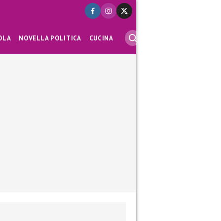
OLA
NOVELLA POLITICA
CUCINA