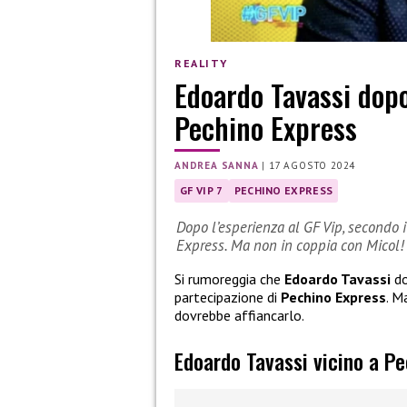
REALITY
Edoardo Tavassi dopo
Pechino Express
ANDREA SANNA
|
17 AGOSTO 2024
GF VIP 7
PECHINO EXPRESS
Dopo l’esperienza al GF Vip, secondo 
Express. Ma non in coppia con Micol!
Si rumoreggia che
Edoardo Tavassi
do
partecipazione di
Pechino Express
. M
dovrebbe affiancarlo.
Edoardo Tavassi vicino a P