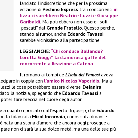
lanciato l’indiscrezione che per la prossima
edizione di
Pechino Express
tra i concorrenti
in
lizza ci sarebbero
Beatrice Luzzi
e
Giuseppe
Garibaldi
.
Ma potrebbero non essere i soli
“pescati” dal
Grande Fratello
. Questo perché,
stando ai rumor, anche
Edoardo Tavassi
sarebbe vicinissimo alla partecipazione.
LEGGI ANCHE:
“Chi conduce Ballando?
Loretta Goggi”, la clamorosa gaffe del
concorrente a Reazione a Catena
Il romano ai tempi de
L’Isola dei Famosi
aveva
tecipare in coppia con
l’amico
Nicolas Vaporidis.
Ma a
lezzi le cose potrebbero essere diverse.
Deianira
ciato la notizia, spiegando che
Edoardo Tavassi
si
poter fare breccia nel cuore degli autori.
e a quanto riportato dall’esperta di gossip, che
Edoardo
on la fidanzata
Micol Incorvaia,
conosciuta durante
ì è nata una storia d’amore che ancora oggi prosegue a
 pare non ci sarà la sua dolce metà, ma una delle sue più