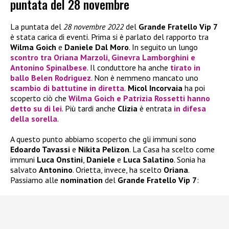
puntata del 28 novembre
La puntata del
28 novembre 2022
del
Grande Fratello Vip 7
è stata carica di eventi. Prima si è parlato del rapporto tra
Wilma Goich
e
Daniele Dal Moro
. In seguito un lungo
scontro tra
Oriana Marzoli
,
Ginevra Lamborghini
e
Antonino Spinalbes
e
. Il conduttore ha anche
tirato in
ballo
Belen Rod
riguez
. Non è nemmeno mancato uno
scambio di battutine in diretta
.
Micol Incorvaia
ha poi
scoperto ciò che
Wilma Goich
e
Patrizia Rossetti
hanno
detto su di l
ei
. Più tardi anche
Clizia
è entrata
in difesa
della
sorella
.
A questo punto abbiamo scoperto che gli immuni sono
Edoardo Tavassi
e
Nikita Pelizon
. La Casa ha scelto come
immuni
Luca Onstini
,
Daniele
e
Luca Salatino
. Sonia ha
salvato
Antonino
. Orietta, invece, ha scelto
Oriana
.
Passiamo alle
nomination
del
Grande Fratello Vip 7
: