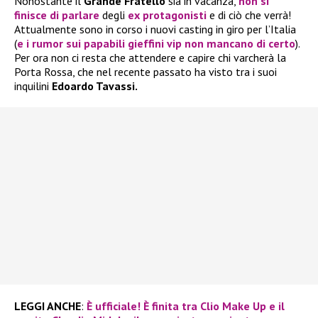
Nonostante il
Grande Fratello
sia in vacanza,
non si
finisce di parlare
degli
ex protagonisti
e di ciò che verrà!
Attualmente sono in corso i nuovi casting in giro per l’Italia
(
e i rumor sui papabili gieffini vip non mancano di certo
).
Per ora non ci resta che attendere e capire chi varcherà la
Porta Rossa, che nel recente passato ha visto tra i suoi
inquilini
Edoardo Tavassi.
LEGGI ANCHE
:
È ufficiale! È finita tra Clio Make Up e il