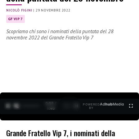
NICOLÒ FIGINI
|
29 NOVEMBRE 2022
GF VIP 7
Scopriamo chi sono i nominati della puntata del 28
novembre 2022 del Grande Fratello Vip 7
0:10 /
Ad
hub
Media
POWERED
1
/
2
1:40
BY
Grande Fratello Vip 7, i nominati della