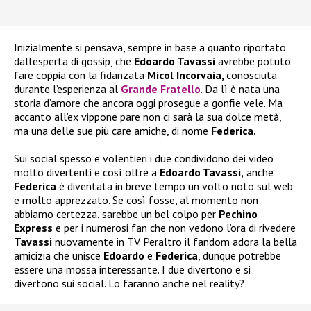
Inizialmente si pensava, sempre in base a quanto riportato
dall’esperta di gossip, che
Edoardo Tavassi
avrebbe potuto
fare coppia con la fidanzata
Micol Incorvaia,
conosciuta
durante l’esperienza al
Grande Fratello
. Da lì è nata una
storia d’amore che ancora oggi prosegue a gonfie vele. Ma
accanto all’ex vippone pare non ci sarà la sua dolce metà,
ma una delle sue più care amiche, di nome
Federica.
Sui social spesso e volentieri i due condividono dei video
molto divertenti e così oltre a
Edoardo Tavassi,
anche
Federica
è diventata in breve tempo un volto noto sul web
e molto apprezzato. Se così fosse, al momento non
abbiamo certezza, sarebbe un bel colpo per
Pechino
Express
e per i numerosi fan che non vedono l’ora di rivedere
Tavassi
nuovamente in TV. Peraltro il fandom adora la bella
amicizia che unisce
Edoardo
e
Federica
, dunque potrebbe
essere una mossa interessante. I due divertono e si
divertono sui social. Lo faranno anche nel reality?