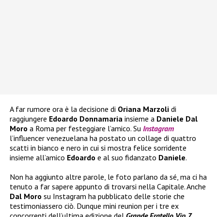
A far rumore ora è la decisione di
Oriana Marzoli
di
raggiungere
Edoardo Donnamaria
insieme a
Daniele Dal
Moro
a Roma per festeggiare l’amico. Su
Instagram
l’influencer venezuelana ha postato un collage di quattro
scatti in bianco e nero in cui si mostra felice sorridente
insieme all’amico
Edoardo
e al suo fidanzato
Daniele
.
Non ha aggiunto altre parole, le foto parlano da sé, ma ci ha
tenuto a far sapere appunto di trovarsi nella Capitale. Anche
Dal Moro
su Instagram ha pubblicato delle storie che
testimoniassero ciò. Dunque mini reunion per i tre ex
concorrenti dell’ultima edizione del
Grande Fratello Vip 7.