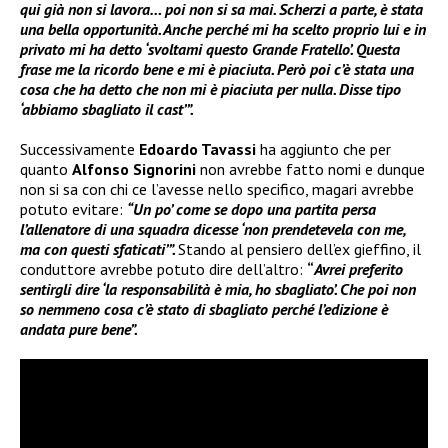
qui già non si lavora… poi non si sa mai. Scherzi a parte, è stata
una bella opportunità. Anche perché mi ha scelto proprio lui e in
privato mi ha detto ‘svoltami questo Grande Fratello’. Questa
frase me la ricordo bene e mi è piaciuta. Però poi c’è stata una
cosa che ha detto che non mi è piaciuta per nulla. Disse tipo
‘abbiamo sbagliato il cast’”.
Successivamente
Edoardo Tavassi
ha aggiunto che per
quanto
Alfonso Signorini
non avrebbe fatto nomi e dunque
non si sa con chi ce l’avesse nello specifico, magari avrebbe
potuto evitare:
“Un po’ come se dopo una partita persa
l’allenatore di una squadra dicesse ‘non prendetevela con me,
ma con questi sfaticati’”.
Stando al pensiero dell’ex gieffino, il
conduttore avrebbe potuto dire dell’altro:
“
Avrei preferito
sentirgli dire ‘la responsabilità è mia, ho sbagliato’. Che poi non
so nemmeno cosa c’è stato di sbagliato perché l’edizione è
andata pure bene”.