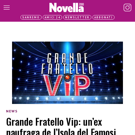
SANREMO
AMICI 24
NEWSLETTER
ABBONATI
NEWS
Grande Fratello Vip: un’ex
naufraga de l’Isola del Famosi