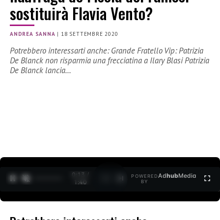
sostituirà Flavia Vento?
ANDREA SANNA
|
18 SETTEMBRE 2020
Potrebbero interessarti anche: Grande Fratello Vip: Patrizia
De Blanck non risparmia una frecciatina a Ilary Blasi Patrizia
De Blanck lancia…
0:13 /
Ad
hub
Media
POWERED
1
/
2
1:40
BY