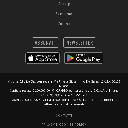
Gossip
Sanremo
Cucina
ABBONATI
NEWSLETTER
Visibilia Editrice S.r.l.
con sede in Via Privata Giovannino De Grassi 12/12A, 20123
Milano.
Capitale sociale € 100.000,00 I.V. - C.F./P.IVA ed iscrizione alla C.C.I.A.A. di Milano
N.10269990965 - REA MI-2519578.
Novella 2000 © 2026. Iscritta al ROC con il n.37767. Tutti i diritti di proprietà
letteraria ed artistica riservati.
CONTATTI
PRIVACY E COOKIES POLICY