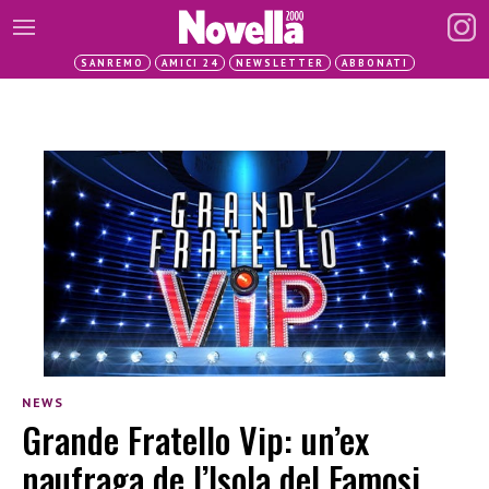
SANREMO
AMICI 24
NEWSLETTER
ABBONATI
NEWS
Grande Fratello Vip: un’ex
naufraga de l’Isola del Famosi