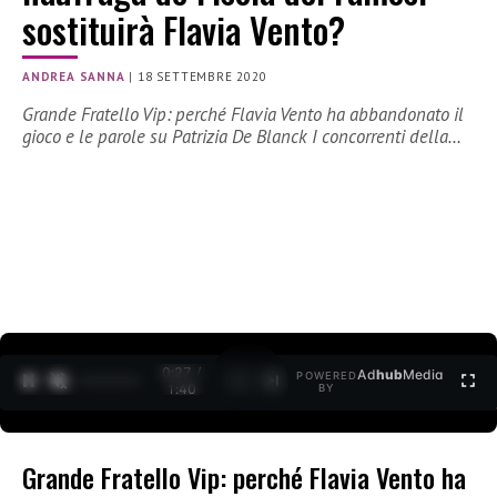
sostituirà Flavia Vento?
ANDREA SANNA
|
18 SETTEMBRE 2020
Grande Fratello Vip: perché Flavia Vento ha abbandonato il
gioco e le parole su Patrizia De Blanck I concorrenti della…
0:27 /
Ad
hub
Media
POWERED
1
/
2
1:40
BY
Grande Fratello Vip: perché Flavia Vento ha