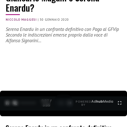
Enardu?
NICCOLO MAGGESI
|
30 GENNAIO 2020
Serena Enardu in un confronto definitivo con Pago al GFVip
Secondo le indiscrezioni emerse proprio dalla voce di
Alfonso Signorini…
0:27 /
Ad
hub
Media
POWERED
1
/
2
3:35
BY