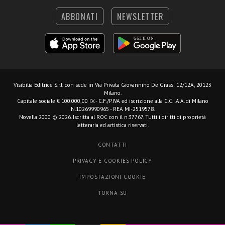
ABBONATI
NEWSLETTER
Visibilia Editrice S.r.l.
con sede in Via Privata Giovannino De Grassi 12/12A, 20123
Milano.
Capitale sociale € 100.000,00 I.V. - C.F./P.IVA ed iscrizione alla C.C.I.A.A. di Milano
N.10269990965 - REA MI-2519578.
Novella 2000 © 2026. Iscritta al ROC con il n.37767. Tutti i diritti di proprietà
letteraria ed artistica riservati.
CONTATTI
PRIVACY E COOKIES POLICY
IMPOSTAZIONI COOKIE
TORNA SU