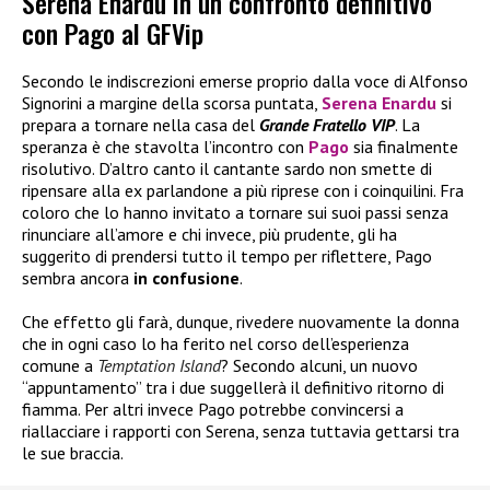
Serena Enardu in un confronto definitivo
con Pago al GFVip
Secondo le indiscrezioni emerse proprio dalla voce di Alfonso
Signorini a margine della scorsa puntata,
Serena Enardu
si
prepara a tornare nella casa del
Grande Fratello VIP
. La
speranza è che stavolta l’incontro con
Pago
sia finalmente
risolutivo. D’altro canto il cantante sardo non smette di
ripensare alla ex parlandone a più riprese con i coinquilini. Fra
coloro che lo hanno invitato a tornare sui suoi passi senza
rinunciare all’amore e chi invece, più prudente, gli ha
suggerito di prendersi tutto il tempo per riflettere, Pago
sembra ancora
in confusione
.
Che effetto gli farà, dunque, rivedere nuovamente la donna
che in ogni caso lo ha ferito nel corso dell’esperienza
comune a
Temptation Island
? Secondo alcuni, un nuovo
“appuntamento” tra i due suggellerà il definitivo ritorno di
fiamma. Per altri invece Pago potrebbe convincersi a
riallacciare i rapporti con Serena, senza tuttavia gettarsi tra
le sue braccia.