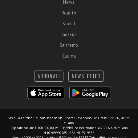
News
Reality
Social
Gossip
Sanremo
Cucina
ABBONATI
NEWSLETTER
Visibilia Editrice S.r.l.
con sede in Via Privata Giovannino De Grassi 12/12A, 20123
Milano.
Capitale sociale € 100.000,00 I.V. - C.F./P.IVA ed iscrizione alla C.C.I.A.A. di Milano
N.10269990965 - REA MI-2519578.
Novella 2000 © 2026. Iscritta al ROC con il n.37767. Tutti i diritti di proprietà