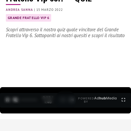
ANDREA SANNA
|
15 MARZO 2022
GRANDE FRATELLO VIP 6
Scopri attraverso il nostro quiz quale vincitore del Grande
Fratello Vip 6. Sottoponiti ai nostri quesiti e scopri il risultato
0:12 /
Ad
hub
Media
POWERED
1
/
2
1:40
BY