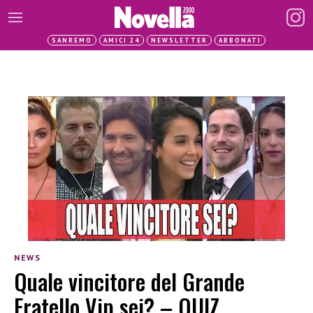
SANREMO
AMICI 24
NEWSLETTER
ABBONATI
NEWS
Quale vincitore del Grande
Fratello Vip sei? – QUIZ