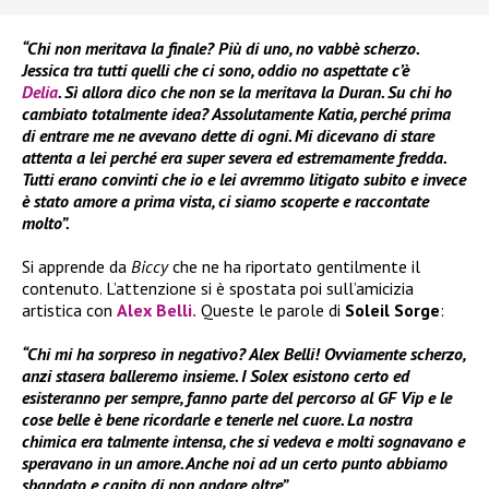
“Chi non meritava la finale? Più di uno, no vabbè scherzo.
Jessica tra tutti quelli che ci sono, oddio no aspettate c’è
Delia
. Sì allora dico che non se la meritava la Duran. Su chi ho
cambiato totalmente idea? Assolutamente Katia, perché prima
di entrare me ne avevano dette di ogni. Mi dicevano di stare
attenta a lei perché era super severa ed estremamente fredda.
Tutti erano convinti che io e lei avremmo litigato subito e invece
è stato amore a prima vista, ci siamo scoperte e raccontate
molto”.
Si apprende da
Biccy
che ne ha riportato gentilmente il
contenuto. L’attenzione si è spostata poi sull’amicizia
artistica con
Alex Belli.
Queste le parole di
Soleil Sorge
:
“Chi mi ha sorpreso in negativo? Alex Belli! Ovviamente scherzo,
anzi stasera balleremo insieme. I Solex esistono certo ed
esisteranno per sempre, fanno parte del percorso al GF Vip e le
cose belle è bene ricordarle e tenerle nel cuore. La nostra
chimica era talmente intensa, che si vedeva e molti sognavano e
speravano in un amore. Anche noi ad un certo punto abbiamo
sbandato e capito di non andare oltre”.