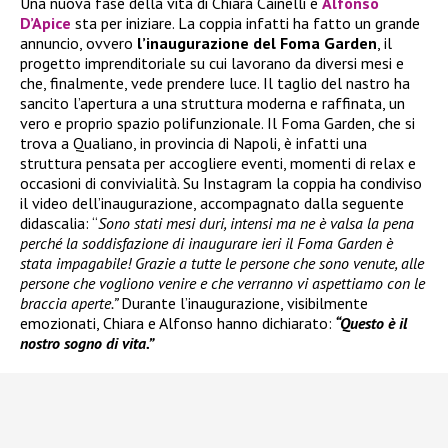
Una nuova fase della vita di Chiara Cainelli e
Alfonso
D’Apice
sta per iniziare. La coppia infatti ha fatto un grande
annuncio, ovvero
l’inaugurazione del Foma Garden
, il
progetto imprenditoriale su cui lavorano da diversi mesi e
che, finalmente, vede prendere luce. Il taglio del nastro ha
sancito l’apertura a una struttura moderna e raffinata, un
vero e proprio spazio polifunzionale. Il Foma Garden, che si
trova a Qualiano, in provincia di Napoli, è infatti una
struttura pensata per accogliere eventi, momenti di relax e
occasioni di convivialità. Su Instagram la coppia ha condiviso
il video dell’inaugurazione, accompagnato dalla seguente
didascalia: “
Sono stati mesi duri, intensi ma ne è valsa la pena
perché la soddisfazione di inaugurare ieri il Foma Garden è
stata impagabile! Grazie a tutte le persone che sono venute, alle
persone che vogliono venire e che verranno vi aspettiamo con le
braccia aperte.”
Durante l’inaugurazione, visibilmente
emozionati, Chiara e Alfonso hanno dichiarato:
“Questo è il
nostro sogno di vita.”