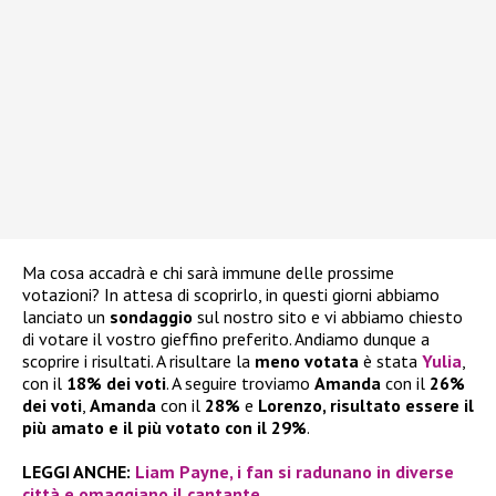
Ma cosa accadrà e chi sarà immune delle prossime
votazioni? In attesa di scoprirlo, in questi giorni abbiamo
lanciato un
sondaggio
sul nostro sito e vi abbiamo chiesto
di votare il vostro gieffino preferito. Andiamo dunque a
scoprire i risultati. A risultare la
meno votata
è stata
Yulia
,
con il
18% dei voti
. A seguire troviamo
Amanda
con il
26%
dei voti
,
Amanda
con il
28%
e
Lorenzo, risultato essere il
più amato e il più votato con il 29%
.
LEGGI ANCHE:
Liam Payne, i fan si radunano in diverse
città e omaggiano il cantante