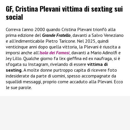
GF, Cristina Plevani vittima di sexting sui
social
Correva l’anno 2000 quando Cristina Plevani trionfò alla
prima edizione del
Grande Fratello
, davanti a Salvo Veneziano
e all’indimenticabile Pietro Taricone. Nel 2025, quindi
venticinque anni dopo quella vittoria, la Plevani è riuscita a
imporsi anche all’
Isola dei Famosi
, davanti a Mario Adinolfi e
Jey Lillo. Qualche giorno fa l’ex gieffina ed ex naufraga, si è
sfogata su Instagram, rivelando di essere
vittima di
sexting.
A molte donne purtroppo capita di ricevere foto
indesiderate da parte di uomini, spesso accompagnate da
squallidi messaggi, proprio come accaduto alla Plevani. Ecco
le sue parole.