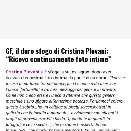
GF, il duro sfogo di Cristina Plevani:
“Ricevo continuamente foto intime”
Cristina Plevani
si è sfogata su Instagram dopo aver
ricevuto l’ennesima foto intima da parte di un uomo:
“Forse è
il caso di parlarne tra noi donne, perché non credo di essere
l’unica “fortunella” a trovare messaggi del genere in privato.
Come non credo essere l’unica a ritenere che questo genere
maschile e’ uno sfigato all’ennesima potenza. Parliamoci chiaro,
questo è sobrio…ho un collage di piselli screenshottati in
galleria che fa invidia a pornhub – ovviamente con allegati i
profili di provenienza. Mi chiedo: “quando te lo guardi, lo
fotografi e ce lo spedisci, che reazione ti aspetti da noi
fanciulle?!…che masturbazione mentale ti fai ad immaginarci