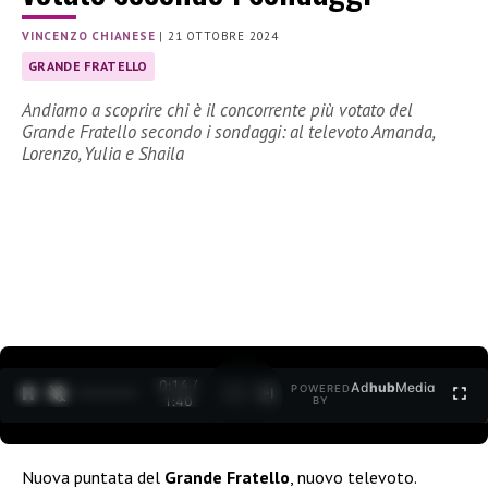
VINCENZO CHIANESE
|
21 OTTOBRE 2024
GRANDE FRATELLO
Andiamo a scoprire chi è il concorrente più votato del
Grande Fratello secondo i sondaggi: al televoto Amanda,
Lorenzo, Yulia e Shaila
0:15 /
Ad
hub
Media
POWERED
1
/
2
1:40
BY
Nuova puntata del
Grande Fratello
, nuovo televoto.