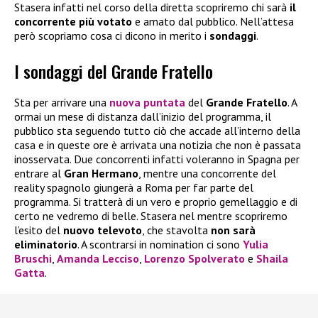
Stasera infatti nel corso della diretta scopriremo chi sarà
il
concorrente più votato
e amato dal pubblico. Nell’attesa
però scopriamo cosa ci dicono in merito i
sondaggi
.
I sondaggi del Grande Fratello
Sta per arrivare una
nuova puntata
del
Grande Fratello
. A
ormai un mese di distanza dall’inizio del programma, il
pubblico sta seguendo tutto ciò che accade all’interno della
casa e in queste ore è arrivata una notizia che non è passata
inosservata. Due concorrenti infatti voleranno in Spagna per
entrare al
Gran Hermano
, mentre una concorrente del
reality spagnolo giungerà a Roma per far parte del
programma. Si tratterà di un vero e proprio gemellaggio e di
certo ne vedremo di belle. Stasera nel mentre scopriremo
l’esito del
nuovo televoto
, che stavolta
non sarà
eliminatorio
. A scontrarsi in nomination ci sono
Yulia
Bruschi
,
Amanda Lecciso
,
Lorenzo Spolverato
e
Shaila
Gatta
.