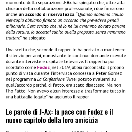
momento della separazione.
J-Ax
ha spiegato che, oltre alla
chiusura della collaborazione professionale, i due firmarono
anche
un accordo di riservatezza
. “
Quando abbiamo chiuso
Newtopia abbiamo firmato un accordo che prevedeva penali
milionarie. C’era scritto che né io né lui avremmo dovuto parlare
della rottura. Io accettai subito quella proposta, senza nemmeno
trattare
” ha spiegato.
Una scelta che, secondo il rapper, lo ha portato a mantenere
il silenzio per anni, nonostante le continue domande ricevute
durante interviste e ospitate televisive. Il rapper ha poi
ricordato come
Fedez
, nel 2019, abbia raccontato il proprio
punto di vista durante l’intervista concessa a Peter Gomez
nel programma
La Confessione
. “Avrei potuto rivalermi su
quell’accordo perché, di fatto, era stato disatteso. Ma non
l’ho fatto. Non avevo alcun interesse a trasformare tutto in
una battaglia legale” ha aggiunto il rapper.
Le parole di J-Ax: la pace con Fedez e il
nuovo capitolo della loro amicizia