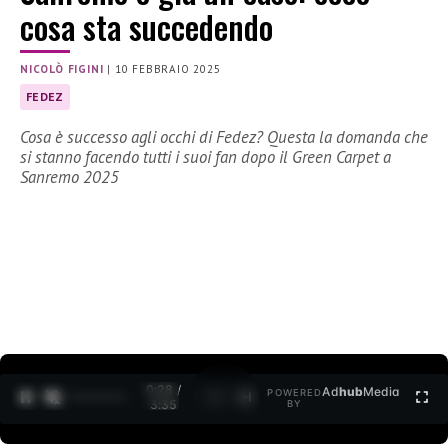
cosa sta succedendo
NICOLÒ FIGINI
|
10 FEBBRAIO 2025
FEDEZ
Cosa è successo agli occhi di Fedez? Questa la domanda che
si stanno facendo tutti i suoi fan dopo il Green Carpet a
Sanremo 2025
0:29 /
Ad
hub
Media
POWERED
1
/
2
3:35
BY