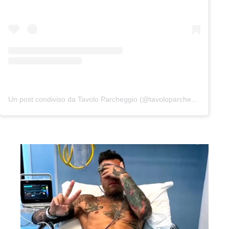
Un post condiviso da Tavolo Parcheggio (@tavoloparcheggio.podcast)