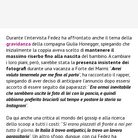
Durante l’intervista Fedez ha affrontato anche il tema della
gravidanza
della compagna Giulia Honegger, spiegando che
inizialmente la coppia aveva scelto di
mantenere il
massimo riserbo fino alla nascita
del bambino. A cambiare
i loro piani, però, sarebbe stata la
presenza insistente dei
fotografi
durante una vacanza a Forte dei Marmi. “
Avrei
voluto tenermelo per me fino al parto
”, ha raccontato il rapper,
spiegando di aver deciso di anticipare l’annuncio dopo essersi
accorto di essere seguito dai paparazzi: “
Era ormai inevitabile
che sarebbero uscite le foto di lei con la pancia, e quindi
abbiamo preferito bruciarli sul tempo e postare la storia su
Instagram
”.
Da qui anche una critica al mondo del gossip e alla ricerca
dello scoop a tutti i costi: “
Si erano piazzati di fronte a noi per
tutto il giorno.
In Italia li trovo antipatici, lo trovo un lavoro
parassitario
”. Un altro sfogo, dunque, con cui Fedez ha