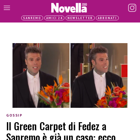
SANREMO
AMICI 24
NEWSLETTER
ABBONATI
GOSSIP
Il Green Carpet di Fedez a
Sanremo è già un caso: ecco