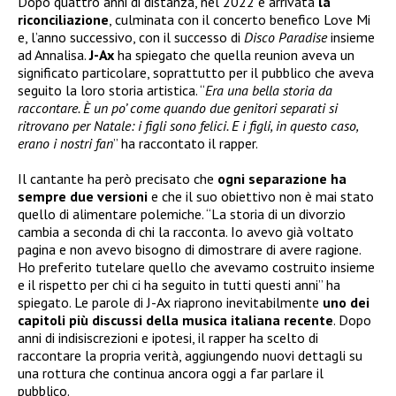
Dopo quattro anni di distanza, nel 2022 è arrivata
la
riconciliazione
, culminata con il concerto benefico Love Mi
e, l’anno successivo, con il successo di
Disco Paradise
insieme
ad Annalisa.
J-Ax
ha spiegato che quella reunion aveva un
significato particolare, soprattutto per il pubblico che aveva
seguito la loro storia artistica. “
Era una bella storia da
raccontare. È un po’ come quando due genitori separati si
ritrovano per Natale: i figli sono felici. E i figli, in questo caso,
erano i nostri fan
” ha raccontato il rapper.
Il cantante ha però precisato che
ogni separazione ha
sempre due versioni
e che il suo obiettivo non è mai stato
quello di alimentare polemiche. “La storia di un divorzio
cambia a seconda di chi la racconta. Io avevo già voltato
pagina e non avevo bisogno di dimostrare di avere ragione.
Ho preferito tutelare quello che avevamo costruito insieme
e il rispetto per chi ci ha seguito in tutti questi anni” ha
spiegato. Le parole di J-Ax riaprono inevitabilmente
uno dei
capitoli più discussi della musica italiana recente
. Dopo
anni di indisiscrezioni e ipotesi, il rapper ha scelto di
raccontare la propria verità, aggiungendo nuovi dettagli su
una rottura che continua ancora oggi a far parlare il
pubblico.