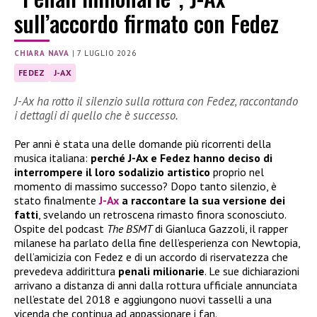
sull’accordo firmato con Fedez
CHIARA NAVA
|
7 LUGLIO 2026
FEDEZ
J-AX
J-Ax ha rotto il silenzio sulla rottura con Fedez, raccontando
i dettagli di quello che è successo.
Per anni è stata una delle domande più ricorrenti della
musica italiana:
perché J-Ax e Fedez hanno deciso di
interrompere il loro sodalizio artistico
proprio nel
momento di massimo successo? Dopo tanto silenzio, è
stato finalmente
J-Ax
a raccontare la sua versione dei
fatti
, svelando un retroscena rimasto finora sconosciuto.
Ospite del podcast
The BSMT
di Gianluca Gazzoli, il rapper
milanese ha parlato della fine dell’esperienza con Newtopia,
dell’amicizia con Fedez e di un accordo di riservatezza che
prevedeva addirittura
penali milionarie
. Le sue dichiarazioni
arrivano a distanza di anni dalla rottura ufficiale annunciata
nell’estate del 2018 e aggiungono nuovi tasselli a una
vicenda che continua ad appassionare i fan.