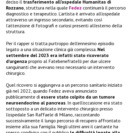
deciso il
trasferimento all’ospedale Humanitas di
Rozzano
, struttura nella quale
Fedez
continuerà il percorso
diagnostico e terapeutico. L’artista è arrivato all’ospedale
attraverso un ingresso secondario, evitando così
l’attenzione di fotografi e curiosi presenti all’esterno della
struttura.
Per il rapper si tratta purtroppo dell’ennesimo episodio
legato a una situazione clinica già complessa.
Nel
settembre del 2023 era infatti stato ricoverato
d’urgenza
proprio al Fatebenefratelli per due ulcere
sanguinanti che avevano reso necessario un intervento
chirurgico.
Quel ricovero si aggiungeva a un percorso sanitario iniziato
già nel 2022, quando Fedez aveva annunciato
pubblicamente di
essere stato colpito da un tumore
neuroendocrino al pancreas
. In quell’occasione era stato
sottoposto a un delicato intervento chirurgico presso
l’ospedale San Raffaele di Milano, raccontando
successivamente il lungo percorso di recupero affrontato
insieme alla sua famiglia. Negli ultimi anni il cantante ha
spesso condiviso con il pubblico
le difficoltà legate alla