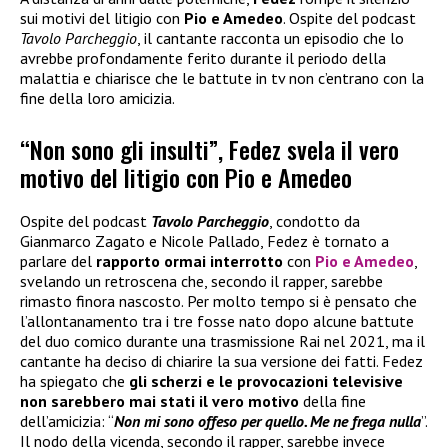
sui motivi del litigio con
Pio e Amedeo
. Ospite del podcast
Tavolo Parcheggio
, il cantante racconta un episodio che lo
avrebbe profondamente ferito durante il periodo della
malattia e chiarisce che le battute in tv non c’entrano con la
fine della loro amicizia.
“Non sono gli insulti”, Fedez svela il vero
motivo del litigio con Pio e Amedeo
Ospite del podcast
Tavolo Parcheggio
, condotto da
Gianmarco Zagato e Nicole Pallado, Fedez è tornato a
parlare del
rapporto ormai interrotto
con
Pio e Amedeo
,
svelando un retroscena che, secondo il rapper, sarebbe
rimasto finora nascosto. Per molto tempo si è pensato che
l’allontanamento tra i tre fosse nato dopo alcune battute
del duo comico durante una trasmissione Rai nel 2021, ma il
cantante ha deciso di chiarire la sua versione dei fatti. Fedez
ha spiegato che
gli scherzi e le provocazioni televisive
non sarebbero mai stati il vero motivo
della fine
dell’amicizia: “
Non mi sono offeso per quello. Me ne frega nulla
”.
Il nodo della vicenda, secondo il rapper, sarebbe invece