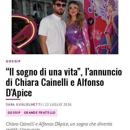
GOSSIP
“Il sogno di una vita”, l’annuncio
di Chiara Cainelli e Alfonso
D’Apice
SARA GUGLIELMETTI
|
22 LUGLIO 2026
GOSSIP
GRANDE FRATELLO
Chiara Cainelli e Alfonso D’Apice, un sogno che diventa
realtà: l’annuncio