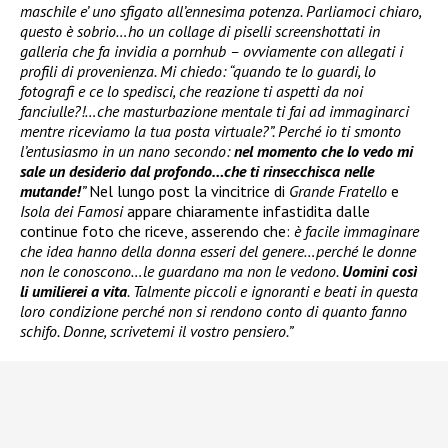
maschile e’ uno sfigato all’ennesima potenza. Parliamoci chiaro,
questo è sobrio…ho un collage di piselli screenshottati in
galleria che fa invidia a pornhub – ovviamente con allegati i
profili di provenienza. Mi chiedo: “quando te lo guardi, lo
fotografi e ce lo spedisci, che reazione ti aspetti da noi
fanciulle?!…che masturbazione mentale ti fai ad immaginarci
mentre riceviamo la tua posta virtuale?”. Perché io ti smonto
l’entusiasmo in un nano secondo:
nel momento che lo vedo mi
sale un desiderio dal profondo…che ti rinsecchisca nelle
mutande!
”
Nel lungo post la vincitrice di
Grande Fratello
e
Isola dei Famosi
appare chiaramente infastidita dalle
continue foto che riceve, asserendo che:
è facile immaginare
che idea hanno della donna esseri del genere…perché le donne
non le conoscono…le guardano ma non le vedono.
Uomini così
li umilierei a vita
. Talmente piccoli e ignoranti e beati in questa
loro condizione perché non si rendono conto di quanto fanno
schifo. Donne, scrivetemi il vostro pensiero.”