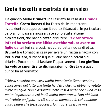
Greta Rossetti incastrata da un video
Da quando
Mirko Brunetti
ha lasciato la casa del
Grande
Fratello
,
Greta Rossetti
ha fatto delle importanti
rivelazioni sul rapporto con il suo ex fidanzato. In particolare
però a non passare inosservate sono state alcune
dichiarazioni, che hanno fatto discutere.
L’ex tentatrice
infatti ha svelato che Mirko avrebbe voluto avere un
figlio da lei
. Ieri sera così, nel corso della nuova diretta,
Brunetti
è tornato in casa per avere un faccia a faccia con
Perla Vatiero
, durante il quale i due hanno cercato di
chiarirsi. Poco prima di lasciare l’appartamento,
l’ex gieffino
ha voluto smentire le dichiarazioni di Greta
e a quel
punto ha affermato:
“Volevo smentire una cosa molto importante. Sono venuto a
conoscenza del fatto che Greta ha detto che noi abbiamo voluto
avere un figlio. Non è assolutamente così. A parte che è una cosa
molto importante, a cui io dò molta importanza. Non abbiamo
mai voluto un figlio, ma c’è stato un momento in cui abbiamo
avuto paura che fosse successo. Io mi sarei preso le mie