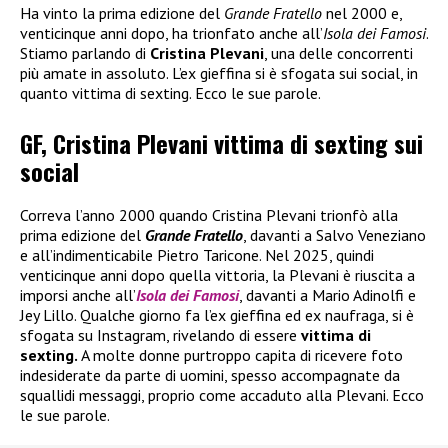
Ha vinto la prima edizione del
Grande Fratello
nel 2000 e,
venticinque anni dopo, ha trionfato anche all’
Isola dei Famosi
.
Stiamo parlando di
Cristina Plevani
, una delle concorrenti
più amate in assoluto. L’ex gieffina si è sfogata sui social, in
quanto vittima di sexting. Ecco le sue parole.
GF, Cristina Plevani vittima di sexting sui
social
Correva l’anno 2000 quando Cristina Plevani trionfò alla
prima edizione del
Grande Fratello
, davanti a Salvo Veneziano
e all’indimenticabile Pietro Taricone. Nel 2025, quindi
venticinque anni dopo quella vittoria, la Plevani è riuscita a
imporsi anche all’
Isola dei Famosi
, davanti a Mario Adinolfi e
Jey Lillo. Qualche giorno fa l’ex gieffina ed ex naufraga, si è
sfogata su Instagram, rivelando di essere
vittima di
sexting.
A molte donne purtroppo capita di ricevere foto
indesiderate da parte di uomini, spesso accompagnate da
squallidi messaggi, proprio come accaduto alla Plevani. Ecco
le sue parole.