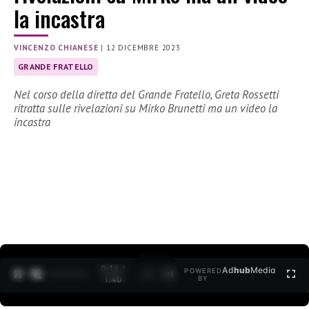
la incastra
VINCENZO CHIANESE
|
12 DICEMBRE 2023
GRANDE FRATELLO
Nel corso della diretta del Grande Fratello, Greta Rossetti
ritratta sulle rivelazioni su Mirko Brunetti ma un video la
incastra
0:15 /
Ad
hub
Media
POWERED
1
/
2
1:40
BY