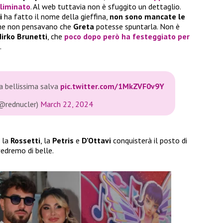
eliminato
. Al web tuttavia non è sfuggito un dettaglio.
i
ha fatto il nome della gieffina,
non sono mancate le
che non pensavano che
Greta
potesse spuntarla. Non è
irko Brunetti
, che
poco dopo però ha festeggiato per
.
la bellissima salva
pic.twitter.com/1MkZVF0v9Y
(@rednucler)
March 22, 2024
a la
Rossetti
, la
Petris
e
D’Ottavi
conquisterà il posto di
vedremo di belle.