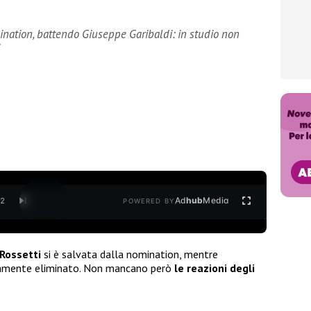
ination, battendo Giuseppe Garibaldi: in studio non
Ad
hub
Media
/
2
POWERED BY
Rossetti
si è salvata dalla nomination, mentre
vamente eliminato. Non mancano però
le reazioni degli