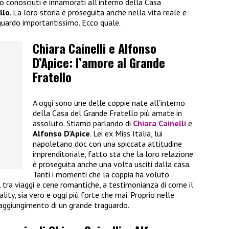
no conosciuti e innamorati all’interno della Casa
llo
. La loro storia è proseguita anche nella vita reale e
guardo importantissimo. Ecco quale.
Chiara Cainelli e Alfonso
D’Apice: l’amore al Grande
Fratello
A oggi sono une delle coppie nate all’interno
della Casa del Grande Fratello più amate in
assoluto. Stiamo parlando di
Chiara Cainelli
e
Alfonso D’Apice
. Lei ex Miss Italia, lui
napoletano doc con una spiccata attitudine
imprenditoriale, fatto sta che la loro relazione
è proseguita anche una volta usciti dalla casa.
Tanti i momenti che la coppia ha voluto
i, tra viaggi e cene romantiche, a testimonianza di come il
ality, sia vero e oggi più forte che mai. Proprio nelle
raggiungimento di un grande traguardo.