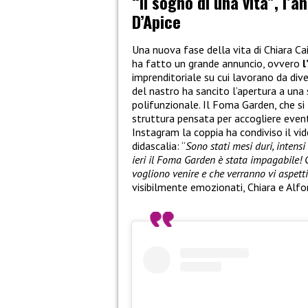
“Il sogno di una vita”, l’a
D’Apice
Una nuova fase della vita di Chiara Ca
ha fatto un grande annuncio, ovvero
l
imprenditoriale su cui lavorano da dive
del nastro ha sancito l’apertura a una
polifunzionale. Il Foma Garden, che si 
struttura pensata per accogliere eventi
Instagram la coppia ha condiviso il v
didascalia: “
Sono stati mesi duri, intens
ieri il Foma Garden è stata impagabile! 
vogliono venire e che verranno vi aspett
visibilmente emozionati, Chiara e Alfo