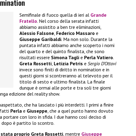
omination
Semifinale di fuoco quella di ieri al
Grande
Fratello
. Nel corso della serata infatti
abbiamo assistito a ben tre eliminazioni,
Alessio Falsone
,
Federico Massaro
e
Giuseppe Garibaldi
. Ma non solo. Durante la
puntata infatti abbiamo anche scoperto i nomi
del quarto e del quinto finalista, che sono
risultati essere
Simona Tagli
e
Perla Vatiero
.
Greta Rossetti
,
Letizia Petris
e
Sergio D’Ottavi
invece sono finiti di diritto in nomination e in
questi giorni si scontreranno al televoto per il
titolo di sesto e ultimo finalista. La finale
dunque è ormai alle porte e tra soli tre giorni
unga edizione del reality show.
spettato, che ha lasciato i più interdetti. I primi a finire
nfatti
Perla
e
Giuseppe
, che a quel punto hanno dovuto
 portare con loro in sfida. I due hanno così deciso di
o dopo è partito lo scontro.
 stata proprio Greta Rossetti
, mentre
Giuseppe