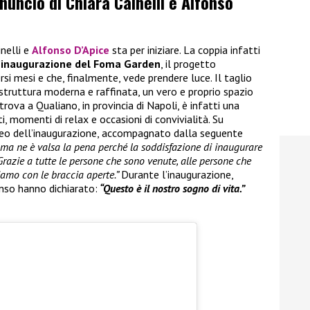
nnuncio di Chiara Cainelli e Alfonso
inelli e
Alfonso D’Apice
sta per iniziare. La coppia infatti
’inaugurazione del Foma Garden
, il progetto
rsi mesi e che, finalmente, vede prendere luce. Il taglio
 struttura moderna e raffinata, un vero e proprio spazio
trova a Qualiano, in provincia di Napoli, è infatti una
, momenti di relax e occasioni di convivialità. Su
ideo dell’inaugurazione, accompagnato dalla seguente
i ma ne è valsa la pena perché la soddisfazione di inaugurare
Grazie a tutte le persone che sono venute, alle persone che
iamo con le braccia aperte.”
Durante l’inaugurazione,
nso hanno dichiarato:
“Questo è il nostro sogno di vita.”