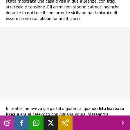
stata mostrata una casa divisa in due alleanze, con litigi,
strategie e tensione. Gli animi non si sono calmati neanche
durante la notte e il concorrente siciliano ha dichiarato di
essere pronto ad abbandonare il gioco.
In realtà, ne aveva già parlato giorni fa, quando
Blu Barbara
Prezia
era al televoto con Adriana Volpe, Alessandra
Mussolini e Lucia Ilarido. L’ex tronista aveva già espresso
l’intenzione di ritirarsi
nel caso Blu fosse stata eliminata.