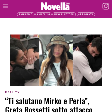
SANREMO
AMICI 24
NEWSLETTER
ABBONATI
REALITY
“Ti salutano Mirko e Perla”,
Greta Rossetti sotto attacco