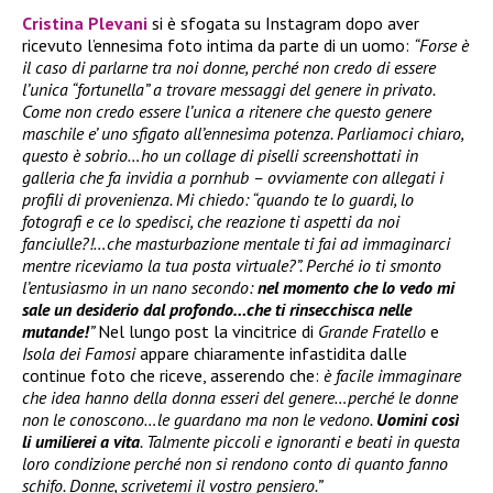
Cristina Plevani
si è sfogata su Instagram dopo aver
ricevuto l’ennesima foto intima da parte di un uomo:
“Forse è
il caso di parlarne tra noi donne, perché non credo di essere
l’unica “fortunella” a trovare messaggi del genere in privato.
Come non credo essere l’unica a ritenere che questo genere
maschile e’ uno sfigato all’ennesima potenza. Parliamoci chiaro,
questo è sobrio…ho un collage di piselli screenshottati in
galleria che fa invidia a pornhub – ovviamente con allegati i
profili di provenienza. Mi chiedo: “quando te lo guardi, lo
fotografi e ce lo spedisci, che reazione ti aspetti da noi
fanciulle?!…che masturbazione mentale ti fai ad immaginarci
mentre riceviamo la tua posta virtuale?”. Perché io ti smonto
l’entusiasmo in un nano secondo:
nel momento che lo vedo mi
sale un desiderio dal profondo…che ti rinsecchisca nelle
mutande!
”
Nel lungo post la vincitrice di
Grande Fratello
e
Isola dei Famosi
appare chiaramente infastidita dalle
continue foto che riceve, asserendo che:
è facile immaginare
che idea hanno della donna esseri del genere…perché le donne
non le conoscono…le guardano ma non le vedono.
Uomini così
li umilierei a vita
. Talmente piccoli e ignoranti e beati in questa
loro condizione perché non si rendono conto di quanto fanno
schifo. Donne, scrivetemi il vostro pensiero.”