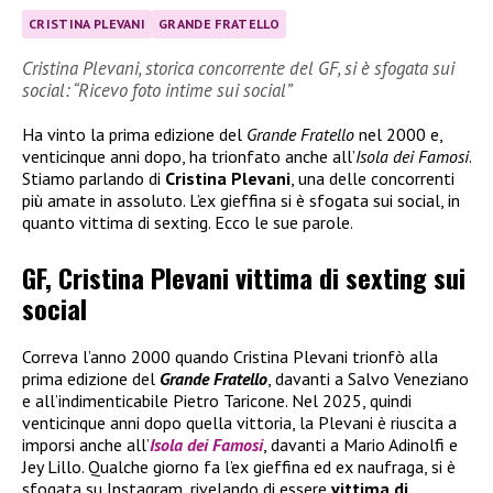
CRISTINA PLEVANI
GRANDE FRATELLO
Cristina Plevani, storica concorrente del GF, si è sfogata sui
social: “Ricevo foto intime sui social”
Ha vinto la prima edizione del
Grande Fratello
nel 2000 e,
venticinque anni dopo, ha trionfato anche all’
Isola dei Famosi
.
Stiamo parlando di
Cristina Plevani
, una delle concorrenti
più amate in assoluto. L’ex gieffina si è sfogata sui social, in
quanto vittima di sexting. Ecco le sue parole.
GF, Cristina Plevani vittima di sexting sui
social
Correva l’anno 2000 quando Cristina Plevani trionfò alla
prima edizione del
Grande Fratello
, davanti a Salvo Veneziano
e all’indimenticabile Pietro Taricone. Nel 2025, quindi
venticinque anni dopo quella vittoria, la Plevani è riuscita a
imporsi anche all’
Isola dei Famosi
, davanti a Mario Adinolfi e
Jey Lillo. Qualche giorno fa l’ex gieffina ed ex naufraga, si è
sfogata su Instagram, rivelando di essere
vittima di