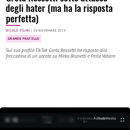
degli hater (ma ha la risposta
perfetta)
NICOLÒ FIGINI
|
26 NOVEMBRE 2023
GRANDE FRATELLO
Sul suo profilo TikTok Greta Rossetti ha risposto alla
frecciatina di un utente su Mirko Brunetti e Perla Vatiero
0:15 /
Ad
hub
Media
POWERED
1
/
2
1:40
BY