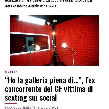
fidanzata Chiara Cainelli. La coppia è quindi pronta per
questa nuova grande avventura!
GOSSIP
“Ho la galleria piena di…”, l’ex
concorrente del GF vittima di
sexting sui social
SARA GUGLIELMETTI
|
8 LUGLIO 2026