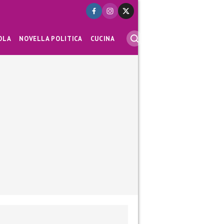
OLA
NOVELLA POLITICA
CUCINA