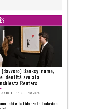
 È?
è (davvero) Banksy: nome,
 e identità svelata
’inchiesta Reuters
IA CIOTTI | 13 GIUGNO 2026
ma, chi è la fidanzata Lodovica
rini