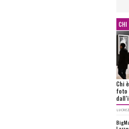
CHI
Chi 
foto
dall
LUCREZ
BigMa
Lazze