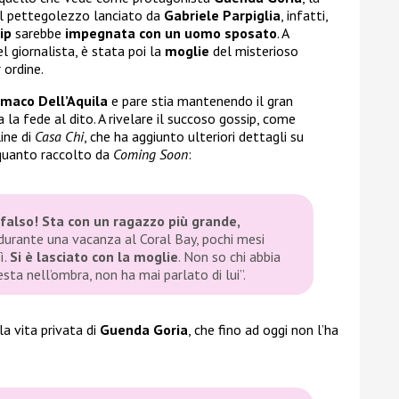
al pettegolezzo lanciato da
Gabriele Parpiglia
, infatti,
Vip
sarebbe
impegnata con un uomo sposato
. A
 giornalista, è stata poi la
moglie
del misterioso
 ordine.
maco Dell’Aquila
e pare stia mantenendo il gran
 la fede al dito. A rivelare il succoso gossip, come
ine di
Casa Chi
, che ha aggiunto ulteriori dettagli su
quanto raccolto da
Coming Soon
:
 falso! Sta con un ragazzo più grande,
 durante una vacanza al Coral Bay, pochi mesi
ì.
Si è lasciato con la moglie
. Non so chi abbia
esta nell’ombra, non ha mai parlato di lui”.
la vita privata di
Guenda Goria
, che fino ad oggi non l’ha