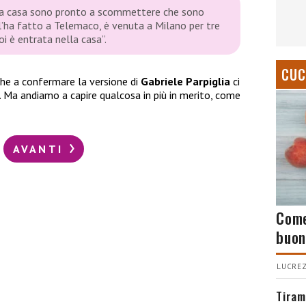
 la casa sono pronto a scommettere che sono
 l’ha fatto a Telemaco, è venuta a Milano per tre
oi è entrata nella casa”
.
CUC
che a confermare la versione di
Gabriele Parpiglia
ci
. Ma andiamo a capire qualcosa in più in merito, come
AVANTI
Come
buon
LUCREZ
Tiram