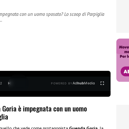
impegnata con un uomo sposato? Lo scoop di Parpiglia
a…
Ad
hub
Media
/
2
POWERED BY
a Goria è impegnata con un uomo
lia
 quello che vede come protagonista
Guenda Goria
, la