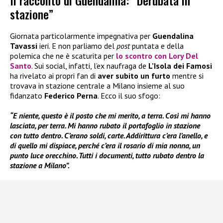
Il racconto di Guendalina: “Derubata in
stazione”
Giornata particolarmente impegnativa per
Guendalina
Tavassi
ieri. E non parliamo del
post
puntata e della
polemica che ne è scaturita per
lo scontro con
Lory Del
Santo
. Sui social, infatti, l’ex naufraga de
L’Isola dei Famosi
ha rivelato ai propri fan di
aver subito un furto
mentre si
trovava in stazione centrale a Milano insieme al suo
fidanzato
Federico Perna
. Ecco il suo sfogo:
“E niente, questo è il posto che mi merito, a terra. Così mi hanno
lasciata, per terra. Mi hanno rubato il portafoglio in stazione
con tutto dentro. C’erano soldi, carte. Addirittura c’era l’anello, e
di quello mi dispiace, perché c’era il rosario di mia nonna, un
punto luce orecchino. Tutti i documenti, tutto rubato dentro la
stazione a Milano”.