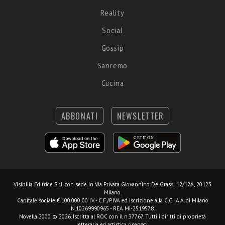
Reality
Social
Gossip
Sanremo
Cucina
ABBONATI
NEWSLETTER
Visibilia Editrice S.r.l.
con sede in Via Privata Giovannino De Grassi 12/12A, 20123
Milano.
Capitale sociale € 100.000,00 I.V. - C.F./P.IVA ed iscrizione alla C.C.I.A.A. di Milano
N.10269990965 - REA MI-2519578.
Novella 2000 © 2026. Iscritta al ROC con il n.37767. Tutti i diritti di proprietà
letteraria ed artistica riservati.