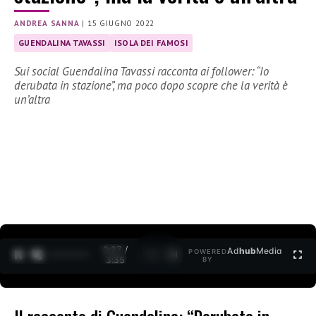
ANDREA SANNA
|
15 GIUGNO 2022
GUENDALINA TAVASSI
ISOLA DEI FAMOSI
Sui social Guendalina Tavassi racconta ai follower: “Io
derubata in stazione”, ma poco dopo scopre che la verità è
un’altra
0:28 /
Ad
hub
Media
POWERED
1
/
2
3:35
BY