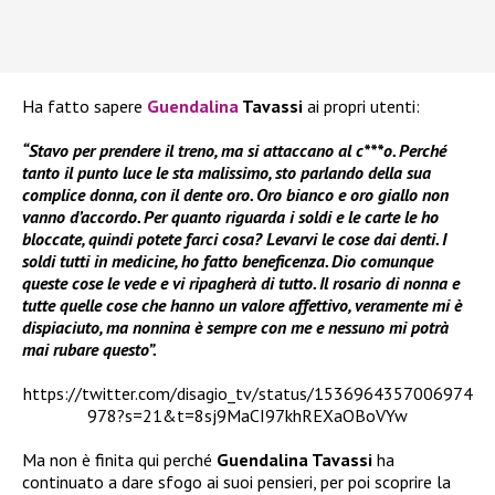
Ha fatto sapere
Guendalina
Tavassi
ai propri utenti:
“Stavo per prendere il treno, ma si attaccano al c***o. Perché
tanto il punto luce le sta malissimo, sto parlando della sua
complice donna, con il dente oro. Oro bianco e oro giallo non
vanno d’accordo. Per quanto riguarda i soldi e le carte le ho
bloccate, quindi potete farci cosa? Levarvi le cose dai denti. I
soldi tutti in medicine, ho fatto beneficenza. Dio comunque
queste cose le vede e vi ripagherà di tutto. Il rosario di nonna e
tutte quelle cose che hanno un valore affettivo, veramente mi è
dispiaciuto, ma nonnina è sempre con me e nessuno mi potrà
mai rubare questo”.
https://twitter.com/disagio_tv/status/1536964357006974
978?s=21&t=8sj9MaCI97khREXaOBoVYw
Ma non è finita qui perché
Guendalina Tavassi
ha
continuato a dare sfogo ai suoi pensieri, per poi scoprire la