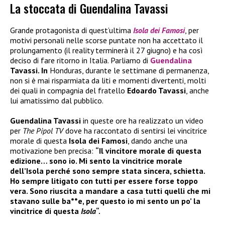
La stoccata di Guendalina Tavassi
Grande protagonista di quest’ultima
Isola dei Famosi
, per
motivi personali nelle scorse puntate non ha accettato il
prolungamento (il reality terminerà il 27 giugno) e ha così
deciso di fare ritorno in Italia. Parliamo di
Guendalina
Tavassi. In
Honduras, durante le settimane di permanenza,
non si è mai risparmiata da liti e momenti divertenti, molti
dei quali in compagnia del fratello
Edoardo Tavassi
, anche
lui amatissimo dal pubblico.
Guendalina Tavassi
in queste ore ha realizzato un video
per
The Pipol TV
dove ha raccontato di sentirsi lei vincitrice
morale di questa
Isola dei Famosi
, dando anche una
motivazione ben precisa:
“Il vincitore morale di questa
edizione… sono io. Mi sento la vincitrice morale
dell’Isola perché sono sempre stata sincera, schietta.
Ho sempre litigato con tutti per essere forse toppo
vera. Sono riuscita a mandare a casa tutti quelli che mi
stavano sulle ba**e, per questo io mi sento un po’ la
vincitrice di questa
Isola
“.