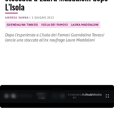
L’Isola
ANDREA SANNA
|
1 GIUGNO 2022
GUENDALINA TAVASSI
ISOLA DEI FAMOSI
LAURA MADDALONI
Dopo l’esperienza a L’Isola dei Famosi Guendalina Tavassi
lancia una stoccata all’ex naufraga Laura Maddaloni
0:27 /
Ad
hub
Media
POWERED
1
/
2
1:40
BY