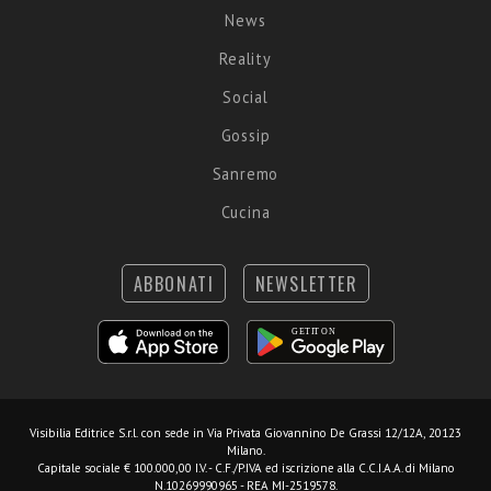
News
Reality
Social
Gossip
Sanremo
Cucina
ABBONATI
NEWSLETTER
Visibilia Editrice S.r.l.
con sede in Via Privata Giovannino De Grassi 12/12A, 20123
Milano.
Capitale sociale € 100.000,00 I.V. - C.F./P.IVA ed iscrizione alla C.C.I.A.A. di Milano
N.10269990965 - REA MI-2519578.