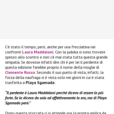
C’è stato il tempo, però, anche per una frecciatina nei
confronti
Laura Maddaloni
.
Con la judoka si sono trovate
spesso allo scontro e non c’è mai stata tutta questa grande
simpatia. Se dovesse infatti dire chi è per lei il perdente di
questa edizione farebbe proprio il nome della moglie di
Clemente Russo
. Secondo il suo punto di vista, infatti, la
forza della naufraga si è vista solo nei giorni in cui è stata
trasferita a
Playa Sgamada
:
“Il perdente è Laura Maddaloni perché diceva di essere la più
forte. Se lo diceva da sola ed effettivamente lo era, ma di Playa
Sgamada però.”
Dopo questa stoccata ci si attende ora la pronta replica da