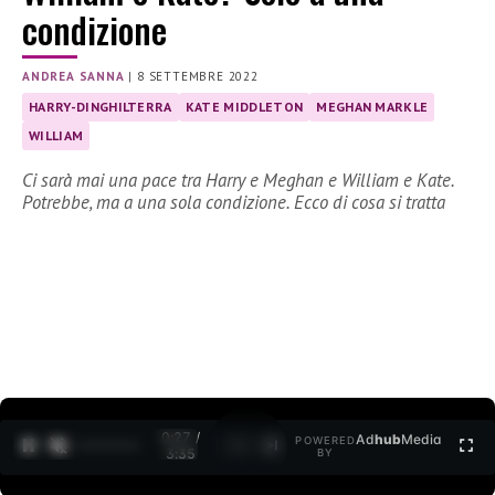
condizione
ANDREA SANNA
|
8 SETTEMBRE 2022
HARRY-DINGHILTERRA
KATE MIDDLETON
MEGHAN MARKLE
WILLIAM
Ci sarà mai una pace tra Harry e Meghan e William e Kate.
Potrebbe, ma a una sola condizione. Ecco di cosa si tratta
0:27 /
Ad
hub
Media
POWERED
1
/
2
3:35
BY