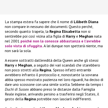
La stampa estera fa sapere che il nome di
Lilibeth Diana
non compare in nessuno dei documenti. Questo perché,
secondo quanto trapela, la
Regina Elisabetta
non si
sentirebbe poi così vicina alla figlia di
Harry
e
Meghan
nata
nel 2001
poiché non la conosce abbastanza e l’avrebbe
solo vista di sfuggita.
A lei dunque non spetterà niente, ma
non sarà la sola.
A essere sottratti dall’eredità della Queen anche gli stessi
Harry
e
Meghan
, a seguito dei vari scandali che starebbero
non poco stretti alla
Regina.
Spesso infatti entrambi
avrebbero infranto il protocollo e, nonostante la sovrana
abbia spesso mostrato pazienza nei loro riguardi, ha deciso di
dare uno scossone con una simile scelta. Sebbene da tempo i
Duchi di Sussex
abbiano preso le distanze dalla Famiglia
Reale inglese, arrivando persino a trasferirsi negli States, il
gesto della
Regina
potrebbe non lasciarli indifferenti.