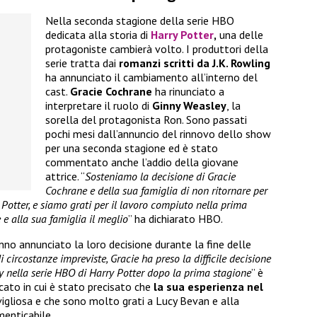
Nella seconda stagione della serie HBO
dedicata alla storia di
Harry Potter
,
una delle
protagoniste cambierà volto. I produttori della
serie tratta dai
romanzi scritti da J.K. Rowling
ha annunciato il cambiamento all’interno del
cast.
Gracie Cochrane
ha rinunciato a
interpretare il ruolo di
Ginny Weasley
, la
sorella del protagonista Ron. Sono passati
pochi mesi dall’annuncio del rinnovo dello show
per una seconda stagione ed è stato
commentato anche l’addio della giovane
attrice. “
Sosteniamo la decisione di Gracie
Cochrane e della sua famiglia di non ritornare per
 Potter, e siamo grati per il lavoro compiuto nella prima
e alla sua famiglia il meglio
” ha dichiarato HBO.
nno annunciato la loro decisione durante la fine delle
i circostanze impreviste, Gracie ha preso la difficile decisione
y nella serie HBO di Harry Potter dopo la prima stagione
” è
cato in cui è stato precisato che
la sua esperienza nel
igliosa e che sono molto grati a Lucy Bevan e alla
menticabile.