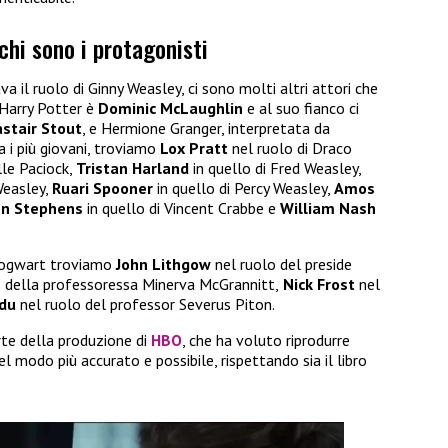
chi sono i protagonisti
ava il ruolo di Ginny Weasley, ci sono molti altri attori che
 Harry Potter è
Dominic McLaughlin
e al suo fianco ci
astair Stout
, e Hermione Granger, interpretata da
a i più giovani, troviamo
Lox Pratt
nel ruolo di Draco
lle Paciock,
Tristan Harland
in quello di Fred Weasley,
Weasley,
Ruari Spooner
in quello di Percy Weasley,
Amos
nn Stephens
in quello di Vincent Crabbe e
William Nash
 Hogwart troviamo
John Lithgow
nel ruolo del preside
o della professoressa Minerva McGrannitt,
Nick Frost
nel
du
nel ruolo del professor Severus Piton.
rte della produzione di
HBO
, che ha voluto riprodurre
l modo più accurato e possibile, rispettando sia il libro