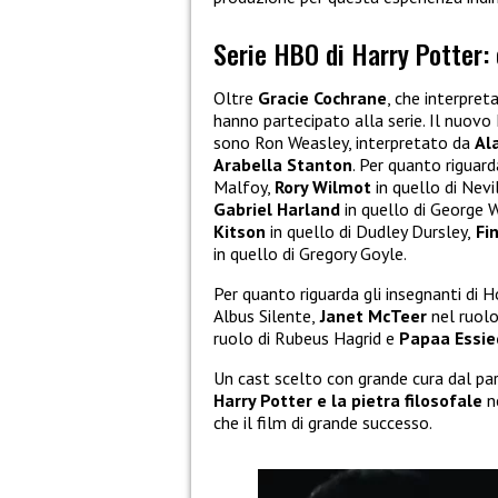
Serie HBO di Harry Potter: 
Oltre
Gracie Cochrane
, che interpret
hanno partecipato alla serie. Il nuovo
sono Ron Weasley, interpretato da
Al
Arabella Stanton
. Per quanto riguard
Malfoy,
Rory Wilmot
in quello di Nevi
Gabriel Harland
in quello di George 
Kitson
in quello di Dudley Dursley,
Fi
in quello di Gregory Goyle.
Per quanto riguarda gli insegnanti di
Albus Silente,
Janet McTeer
nel ruol
ruolo di Rubeus Hagrid e
Papaa Essie
Un cast scelto con grande cura dal pa
Harry Potter e la pietra filosofale
ne
che il film di grande successo.