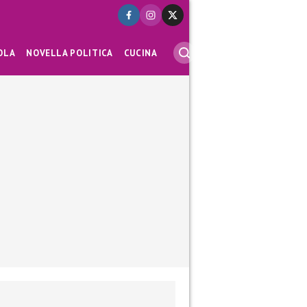
OLA
NOVELLA POLITICA
CUCINA