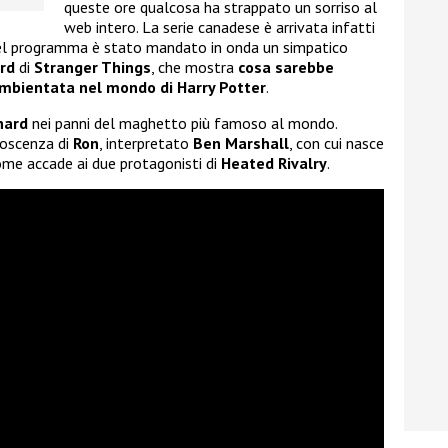
queste ore qualcosa ha strappato un sorriso al
web intero. La serie canadese è arrivata infatti
el programma è stato mandato in onda un simpatico
rd
di
Stranger Things
, che mostra
cosa sarebbe
ambientata nel mondo di Harry Potter
.
hard
nei panni del maghetto più famoso al mondo.
noscenza di
Ron
, interpretato
Ben Marshall
, con cui nasce
come accade ai due protagonisti di
Heated Rivalry
.