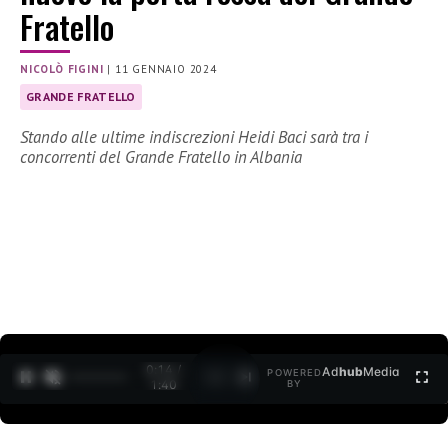
Fratello
NICOLÒ FIGINI
|
11 GENNAIO 2024
GRANDE FRATELLO
Stando alle ultime indiscrezioni Heidi Baci sarà tra i
concorrenti del Grande Fratello in Albania
0:15 /
Ad
hub
Media
POWERED
1
/
2
1:40
BY