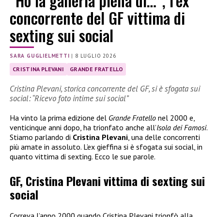
“Ho la galleria piena di…”, l’ex
concorrente del GF vittima di
sexting sui social
SARA GUGLIELMETTI
|
8 LUGLIO 2026
CRISTINA PLEVANI
GRANDE FRATELLO
Cristina Plevani, storica concorrente del GF, si è sfogata sui
social: “Ricevo foto intime sui social”
Ha vinto la prima edizione del
Grande Fratello
nel 2000 e,
venticinque anni dopo, ha trionfato anche all’
Isola dei Famosi
.
Stiamo parlando di
Cristina Plevani
, una delle concorrenti
più amate in assoluto. L’ex gieffina si è sfogata sui social, in
quanto vittima di sexting. Ecco le sue parole.
GF, Cristina Plevani vittima di sexting sui
social
Correva l’anno 2000 quando Cristina Plevani trionfò alla