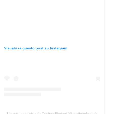
Visualizza questo post su Instagram
Un post condiviso da Cristina Plevani (@cristinaplevani)