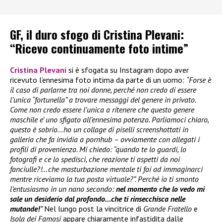
GF, il duro sfogo di Cristina Plevani:
“Ricevo continuamente foto intime”
Cristina Plevani
si è sfogata su Instagram dopo aver
ricevuto l’ennesima foto intima da parte di un uomo:
“Forse è
il caso di parlarne tra noi donne, perché non credo di essere
l’unica “fortunella” a trovare messaggi del genere in privato.
Come non credo essere l’unica a ritenere che questo genere
maschile e’ uno sfigato all’ennesima potenza. Parliamoci chiaro,
questo è sobrio…ho un collage di piselli screenshottati in
galleria che fa invidia a pornhub – ovviamente con allegati i
profili di provenienza. Mi chiedo: “quando te lo guardi, lo
fotografi e ce lo spedisci, che reazione ti aspetti da noi
fanciulle?!…che masturbazione mentale ti fai ad immaginarci
mentre riceviamo la tua posta virtuale?”. Perché io ti smonto
l’entusiasmo in un nano secondo:
nel momento che lo vedo mi
sale un desiderio dal profondo…che ti rinsecchisca nelle
mutande!
”
Nel lungo post la vincitrice di
Grande Fratello
e
Isola dei Famosi
appare chiaramente infastidita dalle