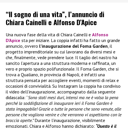
“Il sogno di una vita”, l’annuncio di
Chiara Cainelli e Alfonso D’Apice
Una nuova fase della vita di Chiara Cainelli e
Alfonso
D’Apice
sta per iniziare. La coppia infatti ha fatto un grande
annuncio, ovvero
l’inaugurazione del Foma Garden
, il
progetto imprenditoriale su cui lavorano da diversi mesi e
che, finalmente, vede prendere luce. Il taglio del nastro ha
sancito l’apertura a una struttura moderna e raffinata, un
vero e proprio spazio polifunzionale. Il Foma Garden, che si
trova a Qualiano, in provincia di Napoli, è infatti una
struttura pensata per accogliere eventi, momenti di relax e
occasioni di convivialità. Su Instagram la coppia ha condiviso
il video dell’inaugurazione, accompagnato dalla seguente
didascalia: “
Sono stati mesi duri, intensi ma ne è valsa la pena
perché la soddisfazione di inaugurare ieri il Foma Garden è
stata impagabile! Grazie a tutte le persone che sono venute, alle
persone che vogliono venire e che verranno vi aspettiamo con le
braccia aperte.”
Durante l’inaugurazione, visibilmente
emozionati, Chiara e Alfonso hanno dichiarato:
“Questo è il