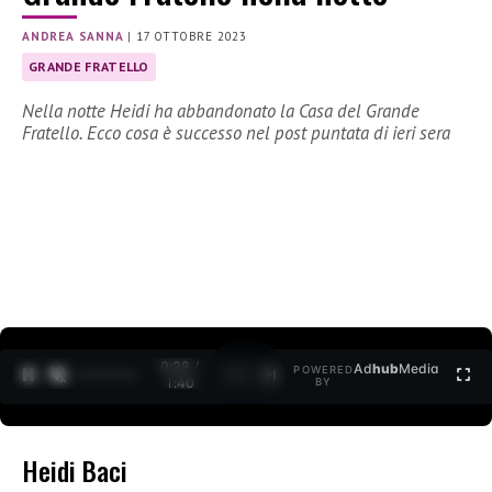
ANDREA SANNA
|
17 OTTOBRE 2023
GRANDE FRATELLO
Nella notte Heidi ha abbandonato la Casa del Grande
Fratello. Ecco cosa è successo nel post puntata di ieri sera
0:30 /
Ad
hub
Media
POWERED
1
/
2
1:40
BY
Heidi Baci