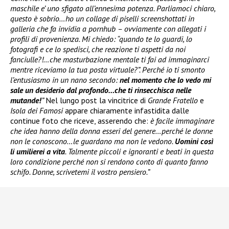
maschile e’ uno sfigato all’ennesima potenza. Parliamoci chiaro,
questo è sobrio…ho un collage di piselli screenshottati in
galleria che fa invidia a pornhub – ovviamente con allegati i
profili di provenienza. Mi chiedo: “quando te lo guardi, lo
fotografi e ce lo spedisci, che reazione ti aspetti da noi
fanciulle?!…che masturbazione mentale ti fai ad immaginarci
mentre riceviamo la tua posta virtuale?”. Perché io ti smonto
l’entusiasmo in un nano secondo:
nel momento che lo vedo mi
sale un desiderio dal profondo…che ti rinsecchisca nelle
mutande!
”
Nel lungo post la vincitrice di
Grande Fratello
e
Isola dei Famosi
appare chiaramente infastidita dalle
continue foto che riceve, asserendo che:
è facile immaginare
che idea hanno della donna esseri del genere…perché le donne
non le conoscono…le guardano ma non le vedono.
Uomini così
li umilierei a vita
. Talmente piccoli e ignoranti e beati in questa
loro condizione perché non si rendono conto di quanto fanno
schifo. Donne, scrivetemi il vostro pensiero.”