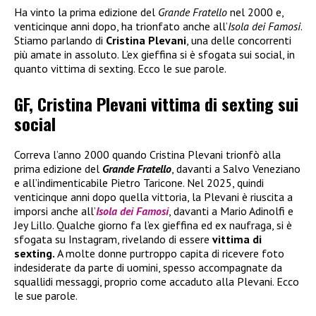
Ha vinto la prima edizione del
Grande Fratello
nel 2000 e,
venticinque anni dopo, ha trionfato anche all’
Isola dei Famosi
.
Stiamo parlando di
Cristina Plevani
, una delle concorrenti
più amate in assoluto. L’ex gieffina si è sfogata sui social, in
quanto vittima di sexting. Ecco le sue parole.
GF, Cristina Plevani vittima di sexting sui
social
Correva l’anno 2000 quando Cristina Plevani trionfò alla
prima edizione del
Grande Fratello
, davanti a Salvo Veneziano
e all’indimenticabile Pietro Taricone. Nel 2025, quindi
venticinque anni dopo quella vittoria, la Plevani è riuscita a
imporsi anche all’
Isola dei Famosi
, davanti a Mario Adinolfi e
Jey Lillo. Qualche giorno fa l’ex gieffina ed ex naufraga, si è
sfogata su Instagram, rivelando di essere
vittima di
sexting.
A molte donne purtroppo capita di ricevere foto
indesiderate da parte di uomini, spesso accompagnate da
squallidi messaggi, proprio come accaduto alla Plevani. Ecco
le sue parole.