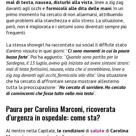
mal di testa, nausea, disturbi alla vista
, linee a zig zag
davanti agli occhi e
formicolii alle dita delle mani
. In un
primo momento ha cercato di non allarmarsi, attribuendo
quei problemi alla stanchezza e allo stress. La situazione,
però, non è migliorata e i sintomi sono diventati sempre più
frequenti.
La stessa showgirl ha raccontato sui social il difficile stato
d’animo vissuto in quei giorni: “
Ci sono momenti in cui la paura
bussa forte
“. Poi ha aggiunto: “
Quando sono partita per la
Sardegna, il 13 luglio, avevo già iniziato ad avere sintomi strani:
mal di testa fortissimi, nausea, vista che si annebbiava, linee a
zig zag davanti agli occhi, formicolio alle dita
“. Una situazione
che ha cercato di affrontare senza mostrare all’esterno
tutta la preoccupazione: “
Ho cercato di sorridere. Ho cercato
di convincermi che fosse tutto nella mia testa
“.
Paura per Carolina Marconi, ricoverata
d’urgenza in ospedale: come sta?
Al rientro nella Capitale,
le condizioni
di
salute
di
Carolina