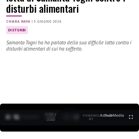
disturbi alimentari
CHIARA NAVA
|
5 GIUGNO 2026
DISTURBI
Samanta Togni ha ha parlato della sua difficile lotta contro i
disturbi alimentari di cui ha sofferto.
0:29 /
Ad
hub
Media
POWERED
1
/
2
3:35
BY