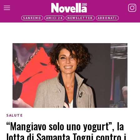
SANREMO
AMICI 24
NEWSLETTER
ABBONATI
SALUTE
“Mangiavo solo uno yogurt”, la
lotta di Samanta Togni contro i