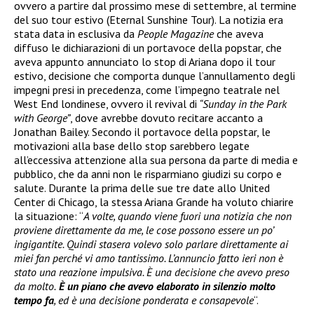
ovvero a partire dal prossimo mese di settembre, al termine
del suo tour estivo (Eternal Sunshine Tour). La notizia era
stata data in esclusiva da
People Magazine
che aveva
diffuso le dichiarazioni di un portavoce della popstar, che
aveva appunto annunciato lo stop di Ariana dopo il tour
estivo, decisione che comporta dunque l’annullamento degli
impegni presi in precedenza, come l’impegno teatrale nel
West End londinese, ovvero il revival di
“Sunday in the Park
with George”
, dove avrebbe dovuto recitare accanto a
Jonathan Bailey. Secondo il portavoce della popstar, le
motivazioni alla base dello stop sarebbero legate
all’eccessiva attenzione alla sua persona da parte di media e
pubblico, che da anni non le risparmiano giudizi su corpo e
salute. Durante la prima delle sue tre date allo United
Center di Chicago, la stessa Ariana Grande ha voluto chiarire
la situazione: “
A volte, quando viene fuori una notizia che non
proviene direttamente da me, le cose possono essere un po’
ingigantite. Quindi stasera volevo solo parlare direttamente ai
miei fan perché vi amo tantissimo. L’annuncio fatto ieri non è
stato una reazione impulsiva. È una decisione che avevo preso
da molto.
È un piano che avevo elaborato in silenzio molto
tempo fa
, ed è una decisione ponderata e consapevole
“.