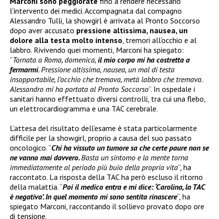
Marconi sono peggiorate
fino a rendere necessario
l’intervento dei medici. Accompagnata dal compagno
Alessandro Tulli, la showgirl è arrivata al Pronto Soccorso
dopo aver accusato
pressione altissima, nausea, un
dolore alla testa molto intenso
, tremori all’occhio e al
labbro. Rivivendo quei momenti, Marconi ha spiegato:
“
Tornata a Roma, domenica,
il mio corpo mi ha costretta a
fermarmi
. Pressione altissima, nausea, un mal di testa
insopportabile, l’occhio che tremava, metà labbro che tremava.
Alessandro mi ha portata al Pronto Soccorso
“. In ospedale i
sanitari hanno effettuato diversi controlli, tra cui una flebo,
un elettrocardiogramma e una TAC cerebrale.
L’attesa del risultato dell’esame è stata particolarmente
difficile per la showgirl, proprio a causa del suo passato
oncologico. “
Chi ha vissuto un tumore sa che certe paure non se
ne vanno mai davvero.
Basta un sintomo e la mente torna
immediatamente al periodo più buio della propria vita
“, ha
raccontato. La risposta della TAC ha però escluso il ritorno
della malattia. “
Poi il medico entra e mi dice: ‘Carolina, la TAC
è negativa’. In quel momento mi sono sentita rinascere
“, ha
spiegato Marconi, raccontando il sollievo provato dopo ore
di tensione.