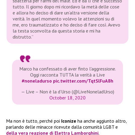
sbatterla per farmi del male. Ed è da lì che è successo
tutto. Il giorno dopo mi ricordavo la metà delle cose
e allora ho deciso di dare un’altra versione della
verità. In quel momento volevo le attenzioni su di
me, ero traumatizzato e ho deciso di fare così. Avevo
la testa sconvolta da questa storia e mi ha
distrutto.”
Marco ha confessato di aver finto l'aggressione.
Oggi racconta TUTTA la verità a Live
#noneladurso
pic.twitter.com/TqtSlFuA8h
— Live – Non è la d’Urso (@LiveNoneladUrso)
October 18, 2020
Ma non è tutto, perché poi
Iconize
ha anche aggiunto altro,
parlando delle minacce ricevute dalla comunità LGBT e
della vera reazione di
Elettra Lamborghini
.