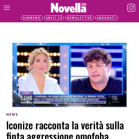
SANREMO
AMICI 24
NEWSLETTER
ABBONATI
NEWS
Iconize racconta la verità sulla
finta aggressione omofoba