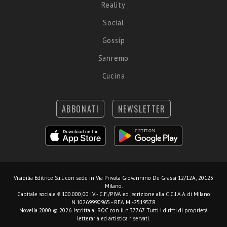
Reality
Social
Gossip
Sanremo
Cucina
ABBONATI
NEWSLETTER
Visibilia Editrice S.r.l.
con sede in Via Privata Giovannino De Grassi 12/12A, 20123
Milano.
Capitale sociale € 100.000,00 I.V. - C.F./P.IVA ed iscrizione alla C.C.I.A.A. di Milano
N.10269990965 - REA MI-2519578.
Novella 2000 © 2026. Iscritta al ROC con il n.37767. Tutti i diritti di proprietà
letteraria ed artistica riservati.