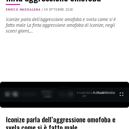
ENRICO MADDALENA
|
19 OTTOBRE 2020
Iconize parla dell’aggressione omofoba e svela come si è
fatto male La finta aggressione omofoba di Iconize, negli
scorsi giorni,…
0:12 /
Ad
hub
Media
POWERED
1
/
2
1:40
BY
Iconize parla dell’aggressione omofoba e
svela come si è fatto male