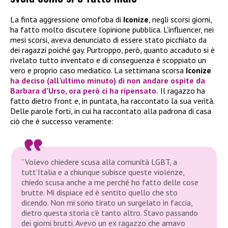
La finta aggressione omofoba di
Iconize
, negli scorsi giorni,
ha fatto molto discutere l’opinione pubblica. L’influencer, nei
mesi scorsi, aveva denunciato di essere stato picchiato da
dei ragazzi poiché gay. Purtroppo, però, quanto accaduto si è
rivelato tutto inventato e di conseguenza è scoppiato un
vero e proprio caso mediatico. La settimana scorsa
Iconize
ha deciso (all’ultimo minuto) di non andare ospite da
Barbara d’Urso
, ora però ci ha ripensato.
Il ragazzo ha
fatto dietro front e, in puntata, ha raccontato la sua verità.
Delle parole forti, in cui ha raccontato alla padrona di casa
ciò che è successo veramente:
“Volevo chiedere scusa alla comunità LGBT, a
tutt’Italia e a chiunque subisce queste violenze,
chiedo scusa anche a me perché ho fatto delle cose
brutte. Mi dispiace ed è sentito quello che sto
dicendo. Non mi sono tirato un surgelato in faccia,
dietro questa storia c’è tanto altro. Stavo passando
dei giorni brutti. Avevo un ex ragazzo che amavo