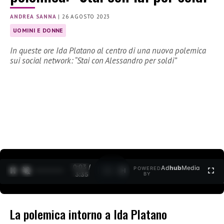
ANDREA SANNA
|
26 AGOSTO 2023
UOMINI E DONNE
In queste ore Ida Platano al centro di una nuova polemica
sui social network: “Stai con Alessandro per soldi”
0:05 /
Ad
hub
Media
POWERED
1
/
2
3:35
BY
La polemica intorno a Ida Platano