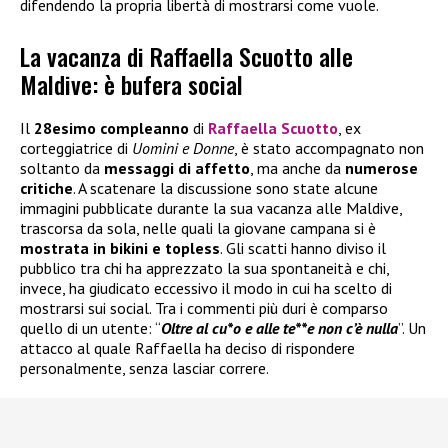
difendendo la propria libertà di mostrarsi come vuole.
La vacanza di Raffaella Scuotto alle
Maldive: è bufera social
Il
28esimo compleanno
di
Raffaella Scuotto
, ex
corteggiatrice di
Uomini e Donne
, è stato accompagnato non
soltanto da
messaggi di affetto
, ma anche da
numerose
critiche
. A scatenare la discussione sono state alcune
immagini pubblicate durante la sua vacanza alle Maldive,
trascorsa da sola, nelle quali la giovane campana si è
mostrata in bikini e topless
. Gli scatti hanno diviso il
pubblico tra chi ha apprezzato la sua spontaneità e chi,
invece, ha giudicato eccessivo il modo in cui ha scelto di
mostrarsi sui social. Tra i commenti più duri è comparso
quello di un utente: “
Oltre al cu*o e alle te**e non c’è nulla
”. Un
attacco al quale Raffaella ha deciso di rispondere
personalmente, senza lasciar correre.