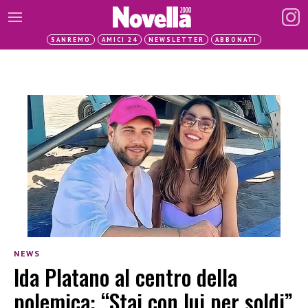
SANREMO
AMICI 24
NEWSLETTER
ABBONATI
NEWS
Ida Platano al centro della
polemica: “Stai con lui per soldi”