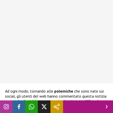
Ad ogni modo, tornando alle
polemiche
che sono nate sui
social, gli utenti del web hanno commentato questa notizia
con molta ilarità. In queste ore inoltre è stata diffusa la
prima foto che mostra gli spettatori seduti duranti una
delle esibizioni de Il Volo nel corso delle registrazioni
.