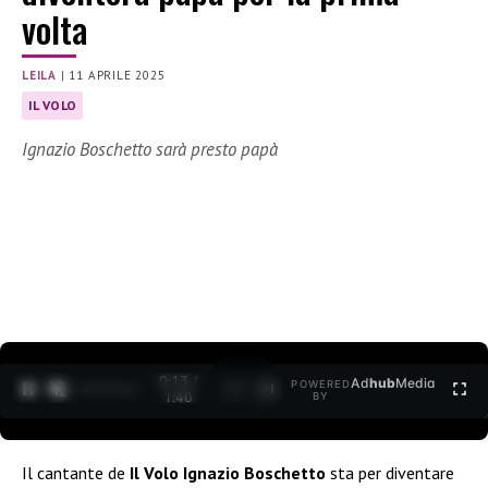
volta
LEILA
|
11 APRILE 2025
IL VOLO
Ignazio Boschetto sarà presto papà
0:15 /
Ad
hub
Media
POWERED
1
/
2
1:40
BY
Il cantante de
Il Volo
Ignazio Boschetto
sta per diventare