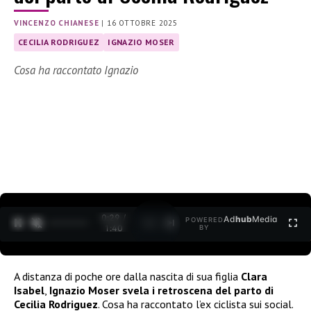
VINCENZO CHIANESE
|
16 OTTOBRE 2025
CECILIA RODRIGUEZ
IGNAZIO MOSER
Cosa ha raccontato Ignazio
0:30 /
Ad
hub
Media
POWERED
1
/
2
1:40
BY
A distanza di poche ore dalla nascita di sua figlia
Clara
Isabel
,
Ignazio Moser svela i retroscena del parto di
Cecilia Rodriguez
. Cosa ha raccontato l’ex ciclista sui social.