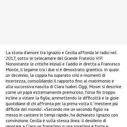
La storia d’amore tra Ignazio e Cecilia affonda le radici nel
2017, sotto le telecamere del Grande Fratello VIP.
Nonostante le critiche iniziali e l’addio in diretta a Francesco
Monte, il legame tra i due si è dimostrato granitico. In quasi
un decennio, la coppia ha superato crisi e momenti di
incertezza, consolidando il rapporto fino al matrimonio e
alla successiva nascita di Clara Isabel. Oggi, Moser si descrive
come un papà estremamente premuroso, forse fin troppo
incline a viziare la figlia, ammettendo le difficoltà e le gioie
quotidiane di chi affronta per la prima volta il “mestiere più
difficile del mondo”. «Secondo me un secondo figlio va
messo in cantiere in tempi rapidi», ha dichiarato Ignazio con
convinzione. Cecilia è sulla stessa linea: il desiderio di
regalare a Clara un fratellino o una sorellina è forte e