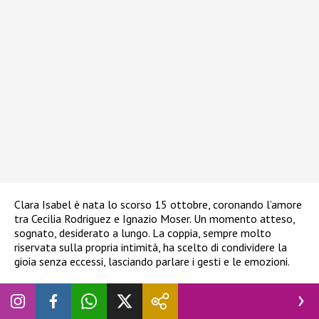
Clara Isabel è nata lo scorso 15 ottobre, coronando l’amore
tra Cecilia Rodriguez e Ignazio Moser. Un momento atteso,
sognato, desiderato a lungo. La coppia, sempre molto
riservata sulla propria intimità, ha scelto di condividere la
gioia senza eccessi, lasciando parlare i gesti e le emozioni.
Questi scatti non sono solo un ricordo estetico della
gravidanza, ma un vero e proprio manifesto d’amore verso la
maternità, vissuta come una conquista profonda.