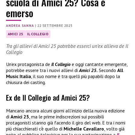
scuola di Amici 25? Cosa è
emerso
ANDREA SANNA
|
22 SETTEMBRE 2025
AMICI 25
IL COLLEGIO
Tra gli allievi di Amici 25 potrebbe esserci un’ex allieva de Il
Collegio
Un’ex protagonista de
Il Collegio
e oggi cantante emergente,
potrebbe essere tra i nuovi allievi di
Amici 25
.
Secondo
All
Music Italia
, il suo nome è tra quelli più papabili dopo la
chiusura dei casting.
Ex de Il Collegio ad Amici 25?
Mancano ancora alcuni giorni all’inizio della nuova edizione
di
Amici 25
, ma le prime indiscrezioni sui possibili
protagonisti stanno già facendo il giro del web. E tra i nomi
più chiacchierati c’è quello di
Michelle Cavallaro
, volto già
noto al pubblico televisivo per la sua partecipazione a
Il