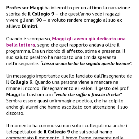
Professor Maggi
ha interrotto per un attimo la narrazione
storica de
Il Collegio 9
— che quest’anno vede i ragazzi
vivere gli anni ’90 — e voluto rendere omaggio al suo ex
allievo
Dimitri
.
Quando è scomparso,
Maggi
gli aveva già dedicato una
bella lettera
, segno che quel rapporto andava oltre il
programma. Era un ricordo di affetto, stima e presenza. Il
suo saluto peraltro ha nascosto una timida speranza
nell’insegnante:
“chissà se anche lui ha seguito questa lezione”.
Un messaggio importante quello lanciato dall’insegnante de
Il Collegio 9.
Quando una persona viene a mancare ne
rimane il ricordo, l’insegnamento e i valori. Il gesto del prof
Maggi
lo trasforma in
“vento che soffia o fruscio di erba”
.
Sembra essere quasi un’immagine poetica, che ha colpito
anche gli alunni che hanno ascoltato con attenzione il suo
discorso.
Il momento ha commosso non solo i collegiali ma anche i
telespettatori de
Il Collegio 9
che sui social hanno
commentato il momento. Il breve frame, presente nella