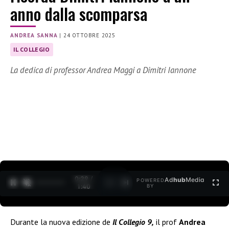
anno dalla scomparsa
ANDREA SANNA
|
24 OTTOBRE 2025
IL COLLEGIO
La dedica di professor Andrea Maggi a Dimitri Iannone
0:30 /
Ad
hub
Media
POWERED
1
/
2
1:40
BY
Durante la nuova edizione de
Il Collegio 9,
il prof
Andrea