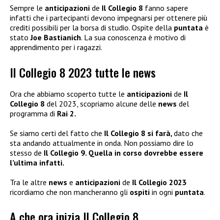
Sempre le
anticipazioni
de
Il Collegio 8
fanno sapere
infatti che i partecipanti devono impegnarsi per ottenere più
crediti possibili per la borsa di studio. Ospite della
puntata
è
stato
Joe Bastianich
. La sua conoscenza è motivo di
apprendimento per i ragazzi.
Il Collegio 8 2023 tutte le news
Ora che abbiamo scoperto tutte le
anticipazioni
de
Il
Collegio 8
del 2023, scopriamo alcune delle
news
del
programma di
Rai 2.
Se siamo certi del fatto che
Il Collegio 8 si farà,
dato che
sta andando attualmente in onda. Non possiamo dire lo
stesso de
Il Collegio 9. Quella in corso dovrebbe essere
l’ultima infatti.
Tra le altre
news
e
anticipazioni
de
Il Collegio 2023
ricordiamo che non mancheranno gli
ospiti
in ogni
puntata
.
A che ora inizia Il Collegio 8