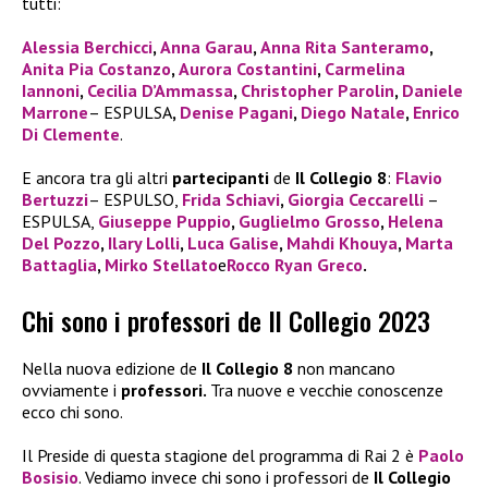
tutti:
Alessia Berchicci
,
Anna Garau
,
Anna Rita Santeramo
,
Anita Pia Costanzo
,
Aurora Costantini
,
Carmelina
Iannoni
,
Cecilia D’Ammassa
,
Christopher Parolin
,
Daniele
Marrone
– ESPULSA
,
Denise Pagani
,
Diego Natale
,
Enrico
Di Clemente
.
E ancora tra gli altri
partecipanti
de
Il Collegio 8
:
Flavio
Bertuzzi
– ESPULSO,
Frida Schiavi
,
Giorgia Ceccarelli
–
ESPULSA,
Giuseppe Puppio
,
Guglielmo Grosso
,
Helena
Del Pozzo
,
Ilary Lolli
,
Luca Galise
,
Mahdi Khouya
,
Marta
Battaglia
,
Mirko Stellato
e
Rocco Ryan Greco
.
Chi sono i professori de Il Collegio 2023
Nella nuova edizione de
Il Collegio 8
non mancano
ovviamente i
professori.
Tra nuove e vecchie conoscenze
ecco chi sono.
Il Preside di questa stagione del programma di Rai 2 è
Paolo
Bosisio
. Vediamo invece chi sono i professori de
Il Collegio