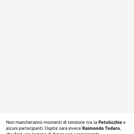
Non mancheranno momenti di tensione tra la
Petolicchio
e
alcuni partecipanti. Ospite sarà invece
Raimondo Todaro
,
che farà una lezione di danza con i concorrenti.