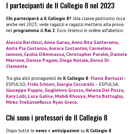
I partecipanti de Il Collegio 8 nel 2023
Chi parteciperà a Il Collegio 8?
Una classe piuttosto ricca
anche nel 2023, vede ragazzi e ragazzi mettersi alla prova
nel
programma
di
Rai 2
. Ecco l’elenco in ordine alfabetico:
Alessia Berchicci
,
Anna Garau
,
Anna Rita Santeramo
,
Anita Pia Costanzo
,
Aurora Costantini
,
Carmelina
Iannoni
,
Cecilia D’Ammassa
,
Christopher Parolin
,
Daniele
Marrone
,
Denise Pagani
,
Diego Natale
,
Enrico Di
Clemente
.
Tra glia altri protagonisti de
Il Collegio 8
:
Flavio Bertuzzi
–
ESPULSO,
Frida Schiavi
,
Giorgia Ceccarelli
– ESPULSA,
Giuseppe Puppio
,
Guglielmo Grosso
,
Helena Del Pozzo
,
Ilary Lolli
,
Luca Galise
,
Mahdi Khouya
,
Marta Battaglia
,
Mirko Stellato
e
Rocco Ryan Greco
.
Chi sono i professori de Il Collegio 8
Dopo tutte le
news
e
anticipazioni
su
Il Collegio 8