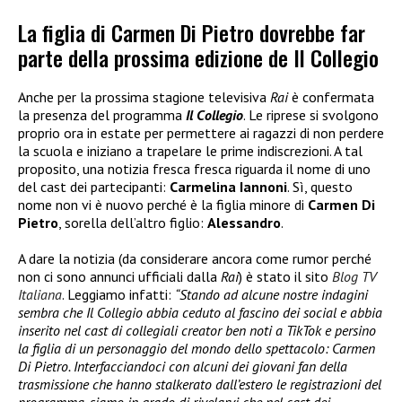
La figlia di Carmen Di Pietro dovrebbe far
parte della prossima edizione de Il Collegio
Anche per la prossima stagione televisiva
Rai
è confermata
la presenza del programma
Il Collegio
. Le riprese si svolgono
proprio ora in estate per permettere ai ragazzi di non perdere
la scuola e iniziano a trapelare le prime indiscrezioni. A tal
proposito, una notizia fresca fresca riguarda il nome di uno
del cast dei partecipanti:
Carmelina Iannoni
. Sì, questo
nome non vi è nuovo perché è la figlia minore di
Carmen Di
Pietro
, sorella dell’altro figlio:
Alessandro
.
A dare la notizia (da considerare ancora come rumor perché
non ci sono annunci ufficiali dalla
Rai
) è stato il sito
Blog TV
Italiana
. Leggiamo infatti:
“Stando ad alcune nostre indagini
sembra che Il Collegio abbia ceduto al fascino dei social e abbia
inserito nel cast di collegiali creator ben noti a TikTok e persino
la figlia di un personaggio del mondo dello spettacolo: Carmen
Di Pietro. Interfacciandoci con alcuni dei giovani fan della
trasmissione che hanno stalkerato dall’estero le registrazioni del