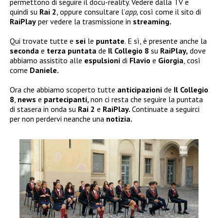
permettono di seguire il docu-reality. Vedere dalla TV e
quindi su
Rai 2
, oppure consultare l’
app,
così come il sito di
RaiPlay
per vedere la trasmissione in
streaming.
Qui trovate tutte e
sei
le
puntate
. E sì, è presente anche la
seconda
e
terza puntata
de
Il Collegio 8
su
RaiPlay,
dove
abbiamo assistito alle
espulsioni
di
Flavio
e
Giorgia
, così
come
Daniele.
Ora che abbiamo scoperto tutte
anticipazioni
de
Il Collegio
8
,
news
e
partecipanti,
non ci resta che seguire la puntata
di stasera in onda su
Rai 2
e
RaiPlay.
Continuate a seguirci
per non perdervi neanche una
notizia.