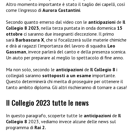
Altro momento importante è stato il taglio dei capelli, così
come l’ingresso di
Aurora Costantini
.
Secondo quanto emerso dal video con le
anticipazioni
de
Il
Collegio 8 2023
, nella terza puntata in onda domenica
15
ottobre
ci saranno due insegnanti d’eccezione. Il primo
sarà
Barbascura X
, che si focalizzerà sulle materie chimiche
e dirà ai ragazzi l’importanza del lavoro di squadra.
Leo
Gassman
, invece parlerà del canto e della presenza scenica.
Un aiuto per preparare al meglio lo spettacolo di fine anno.
Ma non solo, secondo le
anticipazioni
de
Il Collegio 8
i
collegiali saranno
sottoposti a un esame
importante.
Questo determinerà chi merita di proseguire per ottenere il
tanto ambito diploma. Gli altri rischieranno di tornare a casa!
Il Collegio 2023 tutte le news
In questo paragrafo, scoperte tutte le
anticipazioni
de
Il
Collegio 8
2023, vediamo invece alcune delle news sul
programma di
Rai 2.