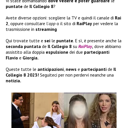
Vi state domandando
dove vedere e poter guardare
le
puntate
de
Il Collegio 8
?
Avete diverse opzioni: scegliere la TV e quindi il canale di
Rai
2
, oppure consultare l’
app
o il sito di
RaiPlay
per vedere la
trasmissione in
streaming
Qui trovate tutte e
sei
le
puntate
. E sì, è presente anche la
seconda puntata
de
Il Collegio 8
su
RaiPlay
,
dove abbiamo
assistito alla doppia
espulsione
dei due
partecipanti
Flavio
e
Giorgia.
Queste tutte le
anticipazioni
,
news
e
partecipanti
de
Il
Collegio 8 2023!
Seguiteci per non perdervi neanche una
notizia.