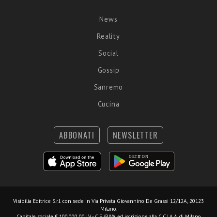
News
Reality
Social
Gossip
Sanremo
Cucina
ABBONATI
NEWSLETTER
Visibilia Editrice S.r.l.
con sede in Via Privata Giovannino De Grassi 12/12A, 20123
Milano.
Capitale sociale € 100.000,00 I.V. - C.F./P.IVA ed iscrizione alla C.C.I.A.A. di Milano