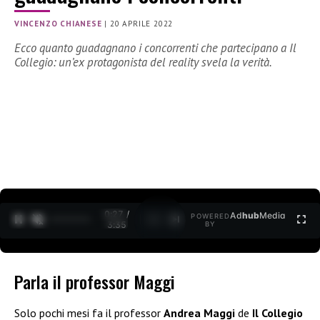
VINCENZO CHIANESE
|
20 APRILE 2022
Ecco quanto guadagnano i concorrenti che partecipano a Il
Collegio: un’ex protagonista del reality svela la verità.
0:27 /
Ad
hub
Media
POWERED
1
/
2
3:35
BY
Parla il professor Maggi
Solo pochi mesi fa il professor
Andrea Maggi
de
Il Collegio