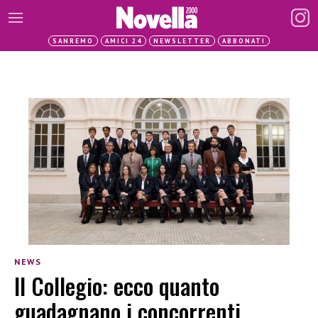
SANREMO
AMICI 24
NEWSLETTER
ABBONATI
NEWS
Il Collegio: ecco quanto
guadagnano i concorrenti