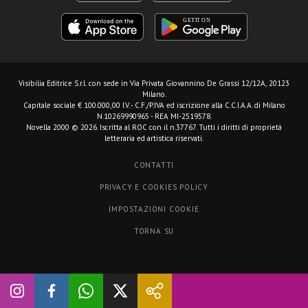
Visibilia Editrice S.r.l.
con sede in Via Privata Giovannino De Grassi 12/12A, 20123
Milano.
Capitale sociale € 100.000,00 I.V. - C.F./P.IVA ed iscrizione alla C.C.I.A.A. di Milano
N.10269990965 - REA MI-2519578.
Novella 2000 © 2026. Iscritta al ROC con il n.37767. Tutti i diritti di proprietà
letteraria ed artistica riservati.
CONTATTI
PRIVACY E COOKIES POLICY
IMPOSTAZIONI COOKIE
TORNA SU