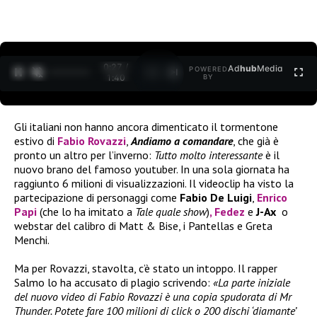
0:27 /
Ad
hub
Media
POWERED
1
/
2
1:40
BY
Gli italiani non hanno ancora dimenticato il tormentone
estivo di
Fabio Rovazzi
,
Andiamo a comandare
, che già è
pronto un altro per l’inverno:
Tutto molto interessante
è il
nuovo brano del famoso youtuber. In una sola giornata ha
raggiunto 6 milioni di visualizzazioni. Il videoclip ha visto la
partecipazione di personaggi come
Fabio De Luigi
,
Enrico
Papi
(che lo ha imitato a
Tale quale show
)
,
Fedez
e
J-Ax
o
webstar del calibro di Matt & Bise, i Pantellas e Greta
Menchi.
Ma per Rovazzi, stavolta, c’è stato un intoppo. Il rapper
Salmo lo ha accusato di plagio scrivendo:
«
La parte iniziale
del nuovo video di Fabio Rovazzi è una copia spudorata di Mr
Thunder. Potete fare 100 milioni di click o 200 dischi ‘diamante’