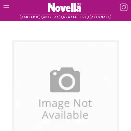
SANREMO
AMICI 24
NEWSLETTER
ABBONATI