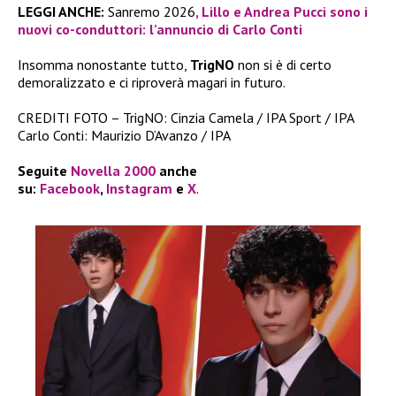
LEGGI ANCHE:
Sanremo 2026
, Lillo e Andrea Pucci sono i
nuovi co-conduttori: l’annuncio di Carlo Conti
Insomma nonostante tutto,
TrigNO
non si è di certo
demoralizzato e ci riproverà magari in futuro.
CREDITI FOTO – TrigNO: Cinzia Camela / IPA Sport / IPA
Carlo Conti: Maurizio D’Avanzo / IPA
Seguite
Novella 2000
anche
su:
Facebook
,
Instagram
e
X
.