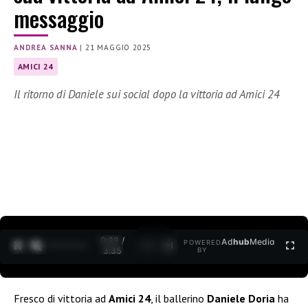
messaggio
ANDREA SANNA
|
21 MAGGIO 2025
AMICI 24
Il ritorno di Daniele sui social dopo la vittoria ad Amici 24
0:30 /
Ad
hub
Media
POWERED
1
/
2
3:35
BY
Fresco di vittoria ad
Amici 24
, il ballerino
Daniele Doria
ha