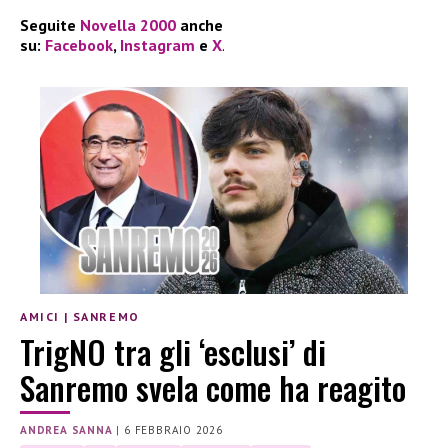
Seguite
Novella 2000
anche
su:
Facebook
,
Instagram
e
X
.
AMICI
|
SANREMO
TrigNO tra gli ‘esclusi’ di
Sanremo svela come ha reagito
ANDREA SANNA
|
6 FEBBRAIO 2026