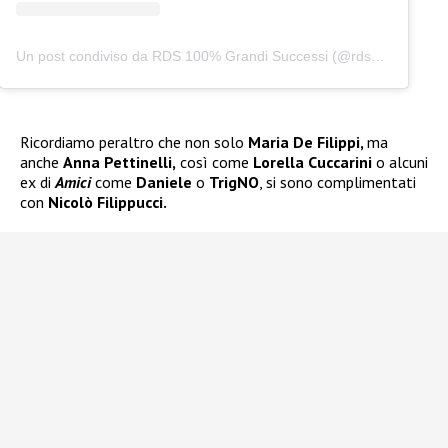
Un post condiviso da RDS 100% Grandi Successi (@rds_official)
Ricordiamo peraltro che non solo
Maria De Filippi,
ma
anche
Anna Pettinelli,
così come
Lorella Cuccarini
o alcuni
ex di
Amici
come
Daniele
o
TrigNO
, si sono complimentati
con
Nicolò Filippucci.