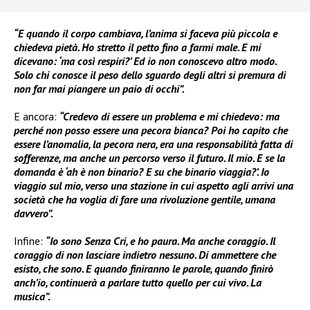
“E quando il corpo cambiava, l’anima si faceva più piccola e
chiedeva pietà. Ho stretto il petto fino a farmi male. E mi
dicevano: ‘ma così respiri?’ Ed io non conoscevo altro modo.
Solo chi conosce il peso dello sguardo degli altri si premura di
non far mai piangere un paio di occhi”.
E ancora:
“Credevo di essere un problema e mi chiedevo: ma
perché non posso essere una pecora bianca? Poi ho capito che
essere l’anomalia, la pecora nera, era una responsabilità fatta di
sofferenze, ma anche un percorso verso il futuro. Il mio. E se la
domanda è ‘ah è non binario? E su che binario viaggia?’. Io
viaggio sul mio, verso una stazione in cui aspetto agli arrivi una
società che ha voglia di fare una rivoluzione gentile, umana
davvero”.
Infine:
“Io sono Senza Cri, e ho paura. Ma anche coraggio. Il
coraggio di non lasciare indietro nessuno. Di ammettere che
esisto, che sono. E quando finiranno le parole, quando finirò
anch’io, continuerà a parlare tutto quello per cui vivo. La
musica”.