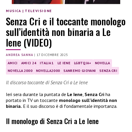
MUSICA
|
TELEVISIONE
Senza Cri e il toccante monologo
sull’identità non binaria a Le
Iene (VIDEO)
ANDREA SANNA
|
17 DICEMBRE 2025
AMICI
AMICI 24
ITALIA 1
LE IENE
LGBTQIA+
NOVELLA
NOVELLA 2000
NOVELLA2000
SANREMO GIOVANI
SENZA CRI
Il discorso toccante di Senza Cri a Le Iene
Ieri sera durante la puntata de
Le Iene
,
Senza Cri
ha
portato in TV un toccante
monologo sull’identità non
binaria.
E il suo discorso è di fondamentale importanza.
Il monologo di Senza Cri a Le Iene