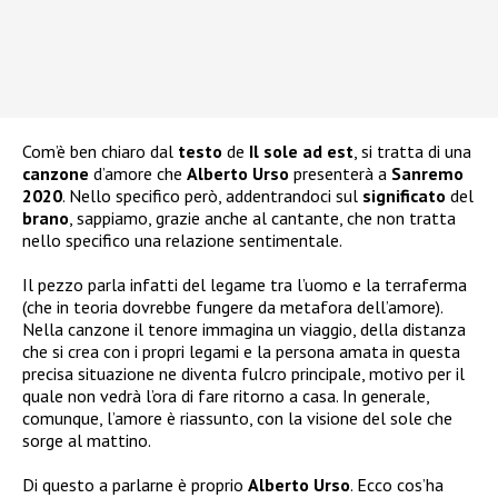
Com’è ben chiaro dal
testo
de
Il sole ad est
, si tratta di una
canzone
d’amore che
Alberto Urso
presenterà a
Sanremo
2020
. Nello specifico però, addentrandoci sul
significato
del
brano
, sappiamo, grazie anche al cantante, che non tratta
nello specifico una relazione sentimentale.
Il pezzo parla infatti del legame tra l’uomo e la terraferma
(che in teoria dovrebbe fungere da metafora dell’amore).
Nella canzone il tenore immagina un viaggio, della distanza
che si crea con i propri legami e la persona amata in questa
precisa situazione ne diventa fulcro principale, motivo per il
quale non vedrà l’ora di fare ritorno a casa. In generale,
comunque, l’amore è riassunto, con la visione del sole che
sorge al mattino.
Di questo a parlarne è proprio
Alberto Urso
. Ecco cos’ha