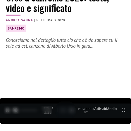
video e significato
ANDREA SANNA
|
8 FEBBRAIO 2020
SANREMO
Conosciamo nel dettaglio tutto ciò che c’è da sapere su Il
sole ad est, canzone di Alberto Urso in gara…
0:29 /
Ad
hub
Media
POWERED
1
/
2
3:35
BY