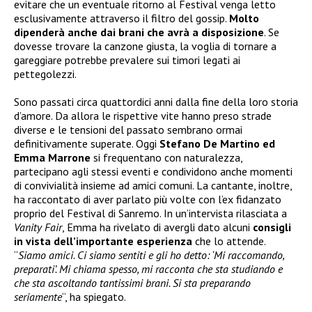
evitare che un eventuale ritorno al Festival venga letto
esclusivamente attraverso il filtro del gossip.
Molto
dipenderà anche dai brani che avrà a disposizione
. Se
dovesse trovare la canzone giusta, la voglia di tornare a
gareggiare potrebbe prevalere sui timori legati ai
pettegolezzi.
Sono passati circa quattordici anni dalla fine della loro storia
d’amore. Da allora le rispettive vite hanno preso strade
diverse e le tensioni del passato sembrano ormai
definitivamente superate. Oggi
Stefano De Martino ed
Emma Marrone
si frequentano con naturalezza,
partecipano agli stessi eventi e condividono anche momenti
di convivialità insieme ad amici comuni. La cantante, inoltre,
ha raccontato di aver parlato più volte con l’ex fidanzato
proprio del Festival di Sanremo. In un’intervista rilasciata a
Vanity Fair
, Emma ha rivelato di avergli dato alcuni
consigli
in vista dell’importante esperienza
che lo attende.
“
Siamo amici. Ci siamo sentiti e gli ho detto: ‘Mi raccomando,
preparati’. Mi chiama spesso, mi racconta che sta studiando e
che sta ascoltando tantissimi brani. Si sta preparando
seriamente
“, ha spiegato.