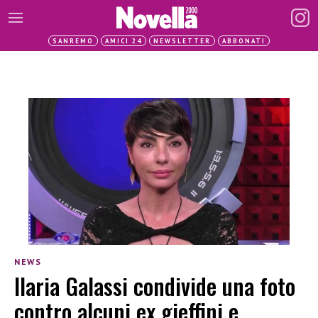
SANREMO
AMICI 24
NEWSLETTER
ABBONATI
NEWS
Ilaria Galassi condivide una foto
contro alcuni ex gieffini e