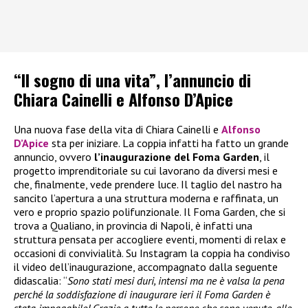
“Il sogno di una vita”, l’annuncio di
Chiara Cainelli e Alfonso D’Apice
Una nuova fase della vita di Chiara Cainelli e
Alfonso
D’Apice
sta per iniziare. La coppia infatti ha fatto un grande
annuncio, ovvero
l’inaugurazione del Foma Garden
, il
progetto imprenditoriale su cui lavorano da diversi mesi e
che, finalmente, vede prendere luce. Il taglio del nastro ha
sancito l’apertura a una struttura moderna e raffinata, un
vero e proprio spazio polifunzionale. Il Foma Garden, che si
trova a Qualiano, in provincia di Napoli, è infatti una
struttura pensata per accogliere eventi, momenti di relax e
occasioni di convivialità. Su Instagram la coppia ha condiviso
il video dell’inaugurazione, accompagnato dalla seguente
didascalia: “
Sono stati mesi duri, intensi ma ne è valsa la pena
perché la soddisfazione di inaugurare ieri il Foma Garden è
stata impagabile! Grazie a tutte le persone che sono venute, alle