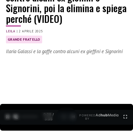
Signorini, poi la elimina e spiega
perché (VIDEO)
LEILA
|
2 APRILE 2025
GRANDE FRATELLO
Ilaria Galassi e la gaffe contro alcuni ex gieffini e Signorini
0:29 /
Ad
hub
Media
POWERED
1
/
2
3:35
BY