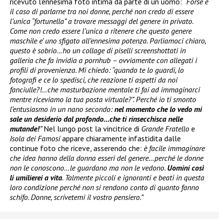
ricevuto l’ennesima foto intima da parte di un uomo:
“Forse è
il caso di parlarne tra noi donne, perché non credo di essere
l’unica “fortunella” a trovare messaggi del genere in privato.
Come non credo essere l’unica a ritenere che questo genere
maschile e’ uno sfigato all’ennesima potenza. Parliamoci chiaro,
questo è sobrio…ho un collage di piselli screenshottati in
galleria che fa invidia a pornhub – ovviamente con allegati i
profili di provenienza. Mi chiedo: “quando te lo guardi, lo
fotografi e ce lo spedisci, che reazione ti aspetti da noi
fanciulle?!…che masturbazione mentale ti fai ad immaginarci
mentre riceviamo la tua posta virtuale?”. Perché io ti smonto
l’entusiasmo in un nano secondo:
nel momento che lo vedo mi
sale un desiderio dal profondo…che ti rinsecchisca nelle
mutande!
”
Nel lungo post la vincitrice di
Grande Fratello
e
Isola dei Famosi
appare chiaramente infastidita dalle
continue foto che riceve, asserendo che:
è facile immaginare
che idea hanno della donna esseri del genere…perché le donne
non le conoscono…le guardano ma non le vedono.
Uomini così
li umilierei a vita
. Talmente piccoli e ignoranti e beati in questa
loro condizione perché non si rendono conto di quanto fanno
schifo. Donne, scrivetemi il vostro pensiero.”