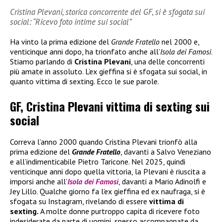
Cristina Plevani, storica concorrente del GF, si è sfogata sui
social: “Ricevo foto intime sui social”
Ha vinto la prima edizione del
Grande Fratello
nel 2000 e,
venticinque anni dopo, ha trionfato anche all’
Isola dei Famosi
.
Stiamo parlando di
Cristina Plevani
, una delle concorrenti
più amate in assoluto. L’ex gieffina si è sfogata sui social, in
quanto vittima di sexting. Ecco le sue parole.
GF, Cristina Plevani vittima di sexting sui
social
Correva l’anno 2000 quando Cristina Plevani trionfò alla
prima edizione del
Grande Fratello
, davanti a Salvo Veneziano
e all’indimenticabile Pietro Taricone. Nel 2025, quindi
venticinque anni dopo quella vittoria, la Plevani è riuscita a
imporsi anche all’
Isola dei Famosi
, davanti a Mario Adinolfi e
Jey Lillo. Qualche giorno fa l’ex gieffina ed ex naufraga, si è
sfogata su Instagram, rivelando di essere
vittima di
sexting.
A molte donne purtroppo capita di ricevere foto
indesiderate da parte di uomini, spesso accompagnate da