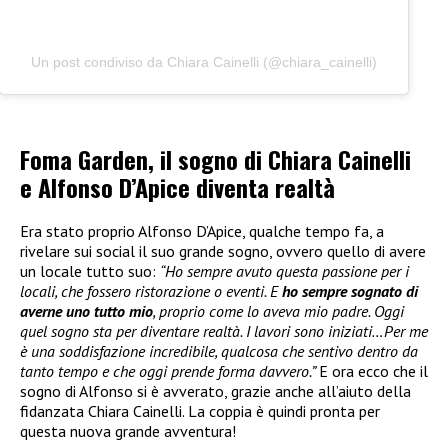
Un post condiviso da Chiara Cainelli (@chiara_cainelli)
Foma Garden, il sogno di Chiara Cainelli
e Alfonso D’Apice diventa realtà
Era stato proprio Alfonso D’Apice, qualche tempo fa, a
rivelare sui social il suo grande sogno, ovvero quello di avere
un locale tutto suo:
“Ho sempre avuto questa passione per i
locali, che fossero ristorazione o eventi. E
ho sempre sognato di
averne uno tutto mio
, proprio come lo aveva mio padre. Oggi
quel sogno sta per diventare realtà. I lavori sono iniziati…Per me
è una soddisfazione incredibile, qualcosa che sentivo dentro da
tanto tempo e che oggi prende forma davvero.”
E ora ecco che il
sogno di Alfonso si è avverato, grazie anche all’aiuto della
fidanzata Chiara Cainelli. La coppia è quindi pronta per
questa nuova grande avventura!