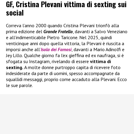
GF, Cristina Plevani vittima di sexting sui
social
Correva l’anno 2000 quando Cristina Plevani trionfò alla
prima edizione del
Grande Fratello
, davanti a Salvo Veneziano
e all’indimenticabile Pietro Taricone. Nel 2025, quindi
venticinque anni dopo quella vittoria, la Plevani è riuscita a
imporsi anche all’
Isola dei Famosi
, davanti a Mario Adinolfi e
Jey Lillo. Qualche giorno fa l’ex gieffina ed ex naufraga, si è
sfogata su Instagram, rivelando di essere
vittima di
sexting.
A molte donne purtroppo capita di ricevere foto
indesiderate da parte di uomini, spesso accompagnate da
squallidi messaggi, proprio come accaduto alla Plevani. Ecco
le sue parole.