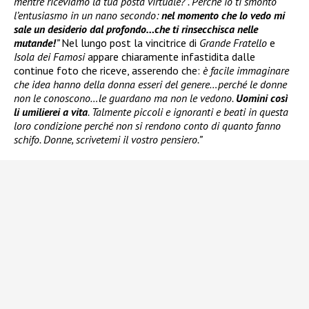
mentre riceviamo la tua posta virtuale?”. Perché io ti smonto
l’entusiasmo in un nano secondo:
nel momento che lo vedo mi
sale un desiderio dal profondo…che ti rinsecchisca nelle
mutande!
”
Nel lungo post la vincitrice di
Grande Fratello
e
Isola dei Famosi
appare chiaramente infastidita dalle
continue foto che riceve, asserendo che:
è facile immaginare
che idea hanno della donna esseri del genere…perché le donne
non le conoscono…le guardano ma non le vedono.
Uomini così
li umilierei a vita
. Talmente piccoli e ignoranti e beati in questa
loro condizione perché non si rendono conto di quanto fanno
schifo. Donne, scrivetemi il vostro pensiero.”