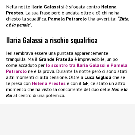
Nella notte
Ilaria Galassi
si è sfogata contro
Helena
Prestes.
La sua frase però è andata oltre e c’è chi ne ha
chiesto la squalifica.
Pamela Petrarolo
l’ha avvertita:
“Zitta,
c’è la penale”
.
Ilaria Galassi a rischio squalifica
Ieri sembrava essere una puntata apparentemente
tranquilla. Ma il
Grande Fratello
è imprevedibile, un po’
come accaduto per
lo scontro tra
Ilaria Galassi
e
Pamela
Petrarolo
ne è la prova. Durante la notte però ci sono stati
altri momenti di alta tensione. Oltre a
Luca Giglioli
che se
l’è presa con
Helena Prestes
e con il
GF
, c’è stato un altro
momento che ha visto la concorrente del duo delle
Non è la
Rai
al centro di una polemica.