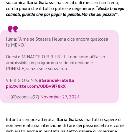
sua amica
Ilaria Galassi
, ha cercato di metterci un freno,
con la paura che il tutto potesse degenerare:
“
Basta ti prego
calmati, guarda che poi paghi la penale. Ma che sei pazza?
”
.
Ilaria: “A me se Stasera Helena dice ancora qualcosa
la MENO.”
Queste MINACCE O R R I B I L I non sono affatto
ammissibili, un programma serio interviene e
PUNISCE, senza se e senza ma.
V E R G O G N A.
#GrandeFratello
pic.twitter.com/0DBv9I78xX
— (@zabetta97)
November 27, 2024
Intanto sempre alterata,
Ilaria Galassi
ha fatto sapere di
non avere alcuna intenzione di fare dei passi indietro e come
dichiarato anche in puntata ha fatto sapere di volersene