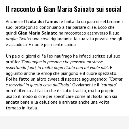
Il racconto di Gian Maria Sainato sui social
Anche se l’
Isola dei famosi
è finita da un paio di settimane, i
suoi protagonisti continuano a far parlare di sé. Ecco che
quindi
Gian Maria Sainato
ha raccontato attraverso il suo
profilo Twitter
una cosa riguardante la sua vita privata che gli
è accaduta. E non è per niente carina.
Un paio di giorni di fa l’ex naufrago ha infatti scritto sul suo
profilo:
“Comunque la persona che pensavo mi stesse
aspettando fuori, in realtà dopo l’Isola non mi vuole più”
. E
aggiunto anche le emoji che piangono e il cuore spezzato.
Poi ha fatto un altro tweet di risposta aggiungendo:
“’Cornut
e mazziat’ in questo caso dall’Isola”
. Ovviamente il
“cornuto”
non è riferito al fatto che è stato tradito, ma ha proprio
usato il modo di dire per specificare come all’Isola non sia
andata bene e la delusione è arrivata anche una volta
tornato in Italia.