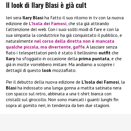
Il look di Ilary Blasi è già cult
Ieri sera
Ilary Blasi
ha fatto il suo ritorno in tv con la nuova
edizione de
L’Isola dei Famosi
, che sta già attirando
l’attenzione del web. Con i suoi soliti modi di fare e con la
sua simpatia la conduttrice ha già conquistato il pubblico, e
naturalmente
nel corso della diretta non è mancata
qualche piccola, ma divertente, gaffe
. A lasciare senza
fiato i telespettatori però è stato il bellissimo
outfit
che
Ilary
ha sfoggiato in occasione della
prima puntata
, e che
già in molte vorrebbero imitare. Ma andiamo a scoprire i
dettagli di questo
look
mozzafiato.
Per il debutto della nuova edizione de
L’Isola dei Famosi
, la
Blasi
ha indossato una lunga gonna a matita satinata nera
con spacco sul retro, abbinata a una t-shirt bianca con
cristalli sul girocollo. Non sono mancati i guanti lunghi fin
sopra al gomito neri, in tendenza da ben due stagioni.