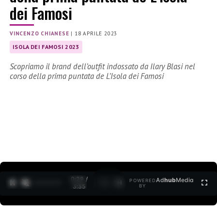
dei Famosi
VINCENZO CHIANESE
|
18 APRILE 2023
ISOLA DEI FAMOSI 2023
Scopriamo il brand dell’outfit indossato da Ilary Blasi nel
corso della prima puntata de L’Isola dei Famosi
0:30 /
Ad
hub
Media
POWERED
1
/
2
3:35
BY