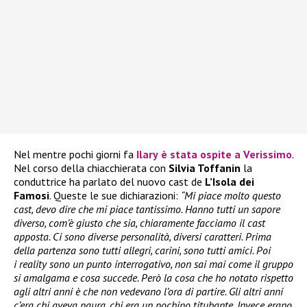
Nel mentre pochi giorni fa
Ilary
è stata ospite a
Verissimo
.
Nel corso della chiacchierata con
Silvia Toffanin
la
conduttrice ha parlato del nuovo cast de
L’Isola dei
Famosi
. Queste le sue dichiarazioni:
“Mi piace molto questo
cast, devo dire che mi piace tantissimo. Hanno tutti un sapore
diverso, com’è giusto che sia, chiaramente facciamo il cast
apposta. Ci sono diverse personalità, diversi caratteri. Prima
della partenza sono tutti allegri, carini, sono tutti amici. Poi
i reality sono un punto interrogativo, non sai mai come il gruppo
si amalgama e cosa succede. Però la cosa che ho notato rispetto
agli altri anni è che non vedevano l’ora di partire. Gli altri anni
c’era chi aveva paura, chi era un pochino titubante. Invece erano