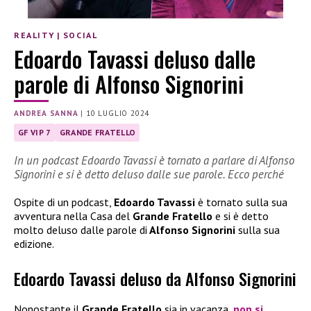
REALITY
|
SOCIAL
Edoardo Tavassi deluso dalle
parole di Alfonso Signorini
ANDREA SANNA
|
10 LUGLIO 2024
GF VIP 7
GRANDE FRATELLO
In un podcast Edoardo Tavassi è tornato a parlare di Alfonso
Signorini e si è detto deluso dalle sue parole. Ecco perché
Ospite di un podcast,
Edoardo Tavassi
è tornato sulla sua
avventura nella Casa del
Grande Fratello
e si è detto
molto deluso dalle parole di
Alfonso Signorini
sulla sua
edizione.
Edoardo Tavassi deluso da Alfonso Signorini
Nonostante il
Grande Fratello
sia in vacanza,
non si