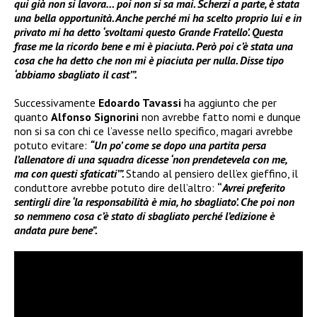
qui già non si lavora… poi non si sa mai. Scherzi a parte, è stata
una bella opportunità. Anche perché mi ha scelto proprio lui e in
privato mi ha detto ‘svoltami questo Grande Fratello’. Questa
frase me la ricordo bene e mi è piaciuta. Però poi c’è stata una
cosa che ha detto che non mi è piaciuta per nulla. Disse tipo
‘abbiamo sbagliato il cast’”.
Successivamente
Edoardo Tavassi
ha aggiunto che per
quanto
Alfonso Signorini
non avrebbe fatto nomi e dunque
non si sa con chi ce l’avesse nello specifico, magari avrebbe
potuto evitare:
“Un po’ come se dopo una partita persa
l’allenatore di una squadra dicesse ‘non prendetevela con me,
ma con questi sfaticati’”.
Stando al pensiero dell’ex gieffino, il
conduttore avrebbe potuto dire dell’altro:
“
Avrei preferito
sentirgli dire ‘la responsabilità è mia, ho sbagliato’. Che poi non
so nemmeno cosa c’è stato di sbagliato perché l’edizione è
andata pure bene”.