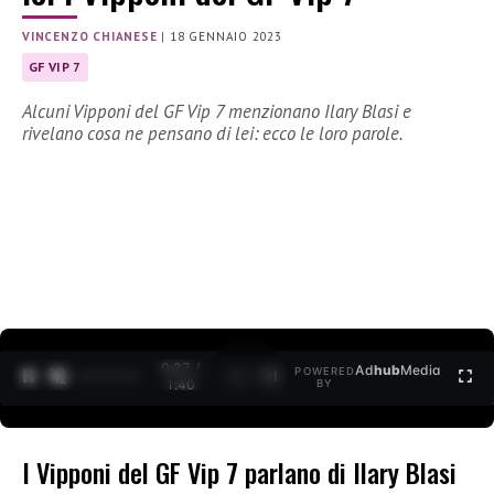
VINCENZO CHIANESE
|
18 GENNAIO 2023
GF VIP 7
Alcuni Vipponi del GF Vip 7 menzionano Ilary Blasi e
rivelano cosa ne pensano di lei: ecco le loro parole.
0:28 /
Ad
hub
Media
POWERED
1
/
2
1:40
BY
I Vipponi del GF Vip 7 parlano di Ilary Blasi