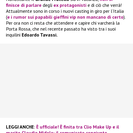
finisce di parlare
degli
ex protagonisti
e di ciò che verrà!
Attualmente sono in corso i nuovi casting in giro per l’Italia
(
e i rumor sui papabili gieffini vip non mancano di certo
).
Per ora non ci resta che attendere e capire chi varcherà la
Porta Rossa, che nel recente passato ha visto tra i suoi
inquilini
Edoardo Tavassi.
LEGGI ANCHE
:
È ufficiale! È finita tra Clio Make Up e il
marito Claudio Midolo: il comunicato congiunto