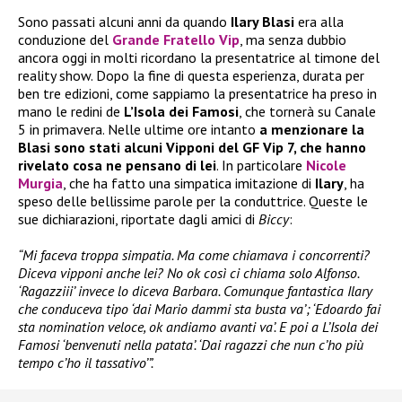
Sono passati alcuni anni da quando
Ilary Blasi
era alla
conduzione del
Grande Fratello Vip
, ma senza dubbio
ancora oggi in molti ricordano la presentatrice al timone del
reality show. Dopo la fine di questa esperienza, durata per
ben tre edizioni, come sappiamo la presentatrice ha preso in
mano le redini de
L’Isola dei Famosi
, che tornerà su Canale
5 in primavera. Nelle ultime ore intanto
a menzionare la
Blasi sono stati alcuni Vipponi del GF Vip 7, che hanno
rivelato cosa ne pensano di lei
. In particolare
Nicole
Murgia
, che ha fatto una simpatica imitazione di
Ilary
, ha
speso delle bellissime parole per la conduttrice. Queste le
sue dichiarazioni, riportate dagli amici di
Biccy
:
“Mi faceva troppa simpatia. Ma come chiamava i concorrenti?
Diceva vipponi anche lei? No ok così ci chiama solo Alfonso.
‘Ragazziii’ invece lo diceva Barbara. Comunque fantastica Ilary
che conduceva tipo ‘dai Mario dammi sta busta va’; ‘Edoardo fai
sta nomination veloce, ok andiamo avanti va’. E poi a L’Isola dei
Famosi ‘benvenuti nella patata’. ‘Dai ragazzi che nun c’ho più
tempo c’ho il tassativo’”.