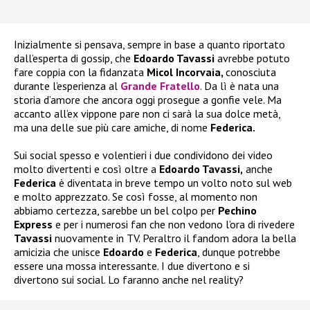
Inizialmente si pensava, sempre in base a quanto riportato
dall’esperta di gossip, che
Edoardo Tavassi
avrebbe potuto
fare coppia con la fidanzata
Micol Incorvaia,
conosciuta
durante l’esperienza al
Grande Fratello
. Da lì è nata una
storia d’amore che ancora oggi prosegue a gonfie vele. Ma
accanto all’ex vippone pare non ci sarà la sua dolce metà,
ma una delle sue più care amiche, di nome
Federica.
Sui social spesso e volentieri i due condividono dei video
molto divertenti e così oltre a
Edoardo Tavassi,
anche
Federica
è diventata in breve tempo un volto noto sul web
e molto apprezzato. Se così fosse, al momento non
abbiamo certezza, sarebbe un bel colpo per
Pechino
Express
e per i numerosi fan che non vedono l’ora di rivedere
Tavassi
nuovamente in TV. Peraltro il fandom adora la bella
amicizia che unisce
Edoardo
e
Federica
, dunque potrebbe
essere una mossa interessante. I due divertono e si
divertono sui social. Lo faranno anche nel reality?