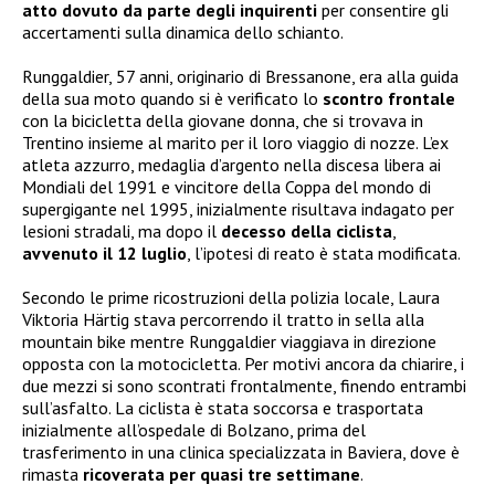
atto dovuto da parte degli inquirenti
per consentire gli
accertamenti sulla dinamica dello schianto.
Runggaldier, 57 anni, originario di Bressanone, era alla guida
della sua moto quando si è verificato lo
scontro frontale
con la bicicletta della giovane donna, che si trovava in
Trentino insieme al marito per il loro viaggio di nozze. L’ex
atleta azzurro, medaglia d’argento nella discesa libera ai
Mondiali del 1991 e vincitore della Coppa del mondo di
supergigante nel 1995, inizialmente risultava indagato per
lesioni stradali, ma dopo il
decesso della ciclista
,
avvenuto il 12 luglio
, l’ipotesi di reato è stata modificata.
Secondo le prime ricostruzioni della polizia locale, Laura
Viktoria Härtig stava percorrendo il tratto in sella alla
mountain bike mentre Runggaldier viaggiava in direzione
opposta con la motocicletta. Per motivi ancora da chiarire, i
due mezzi si sono scontrati frontalmente, finendo entrambi
sull’asfalto. La ciclista è stata soccorsa e trasportata
inizialmente all’ospedale di Bolzano, prima del
trasferimento in una clinica specializzata in Baviera, dove è
rimasta
ricoverata per quasi tre settimane
.