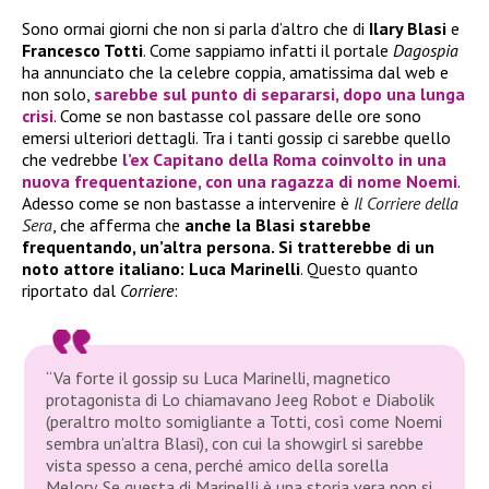
Sono ormai giorni che non si parla d’altro che di
Ilary Blasi
e
Francesco Totti
. Come sappiamo infatti il portale
Dagospia
ha annunciato che la celebre coppia, amatissima dal web e
non solo,
sarebbe sul punto di separarsi, dopo una lunga
crisi
. Come se non bastasse col passare delle ore sono
emersi ulteriori dettagli. Tra i tanti gossip ci sarebbe quello
che vedrebbe
l’ex Capitano della Roma coinvolto in una
nuova frequentazione, con una ragazza di nome
Noemi
.
Adesso come se non bastasse a intervenire è
Il Corriere della
Sera
, che afferma che
anche la Blasi starebbe
frequentando, un’altra persona. Si tratterebbe di un
noto attore italiano: Luca Marinelli
. Questo quanto
riportato dal
Corriere
:
“Va forte il gossip su Luca Marinelli, magnetico
protagonista di Lo chiamavano Jeeg Robot e Diabolik
(peraltro molto somigliante a Totti, così come Noemi
sembra un’altra Blasi), con cui la showgirl si sarebbe
vista spesso a cena, perché amico della sorella
Melory. Se questa di Marinelli è una storia vera non si