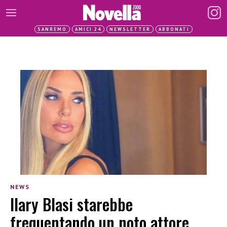
SANREMO
AMICI 24
NEWSLETTER
ABBONATI
NEWS
Ilary Blasi starebbe
frequentando un noto attore