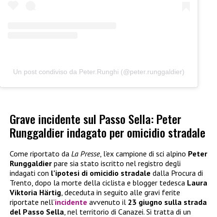
Un post condiviso da Peter.Runghi (@peter.runggaldier)
Grave incidente sul Passo Sella: Peter
Runggaldier indagato per omicidio stradale
Come riportato da
La Presse
, l’ex campione di sci alpino
Peter
Runggaldier
pare sia stato iscritto nel registro degli
indagati con
l’ipotesi di omicidio stradale
dalla Procura di
Trento, dopo la morte della ciclista e blogger tedesca
Laura
Viktoria Härtig
, deceduta in seguito alle gravi ferite
riportate nell’
incidente
avvenuto il
23 giugno sulla strada
del Passo Sella
, nel territorio di Canazei. Si tratta di un