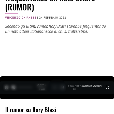
(RUMOR)
VINCENZO CHIANESE
|
24 FEBBRAIO 2022
Secondo gli ultimi rumor, Ilary Blasi starebbe frequentando
un noto attore italiano: ecco di chi si tratterebbe.
0:28 /
Ad
hub
Media
POWERED
1
/
2
1:40
BY
Il rumor su Ilary Blasi