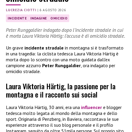
LUCREZIA CIOTTI
|
6 AGOSTO 2026
INCIDENTE
INDAGINE
OMICIDIO
Peter Runggaldier indagato dopo l’incidente stradale in cui
è morta Laura Viktoria Härtig: l’accusa è di omicidio stradale.
Un grave
incidente stradale
in montagna si è trasformato
in una tragedia: la ciclista tedesca Laura Viktoria Härtig è
morta dopo lo scontro con una moto guidata dall’ex
campione azzurro
Peter Runggaldier
, ora indagato per
omicidio stradale.
Laura Viktoria Härtig, la passione per la
montagna e il racconto sui social
Laura Viktoria Härtig, 30 anni, era una
influencer
e blogger
tedesca molto legata al mondo della montagna e dello
sport. Originaria di Penzberg, in Baviera, raccontava le sue
esperienze attraverso il suo blog personale e il profilo
Instagram, seguito da oltre 51mila persone. Sul proprio sito