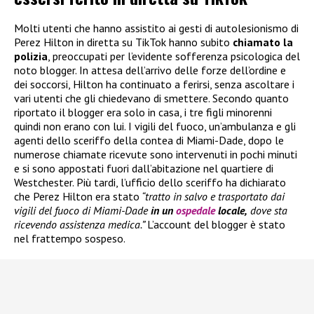
Molti utenti che hanno assistito ai gesti di autolesionismo di
Perez Hilton in diretta su TikTok hanno subito
chiamato la
polizia
, preoccupati per l’evidente sofferenza psicologica del
noto blogger. In attesa dell’arrivo delle forze dell’ordine e
dei soccorsi, Hilton ha continuato a ferirsi, senza ascoltare i
vari utenti che gli chiedevano di smettere. Secondo quanto
riportato il blogger era solo in casa, i tre figli minorenni
quindi non erano con lui. I vigili del fuoco, un’ambulanza e gli
agenti dello sceriffo della contea di Miami-Dade, dopo le
numerose chiamate ricevute sono intervenuti in pochi minuti
e si sono appostati fuori dall’abitazione nel quartiere di
Westchester. Più tardi, l’ufficio dello sceriffo ha dichiarato
che Perez Hilton era stato
“tratto in salvo e trasportato dai
vigili del fuoco di Miami-Dade
in un
ospedale
locale,
dove sta
ricevendo assistenza medica.”
L’account del blogger è stato
nel frattempo sospeso.