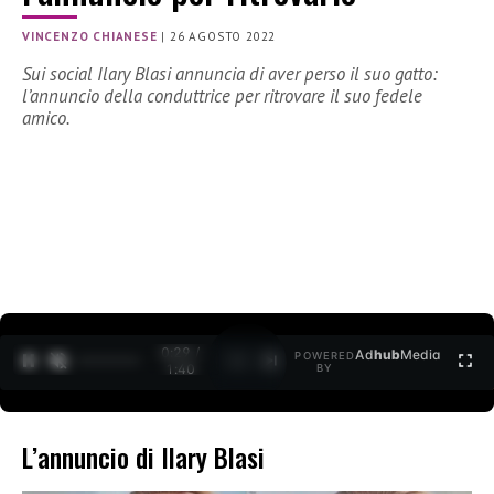
VINCENZO CHIANESE
|
26 AGOSTO 2022
Sui social Ilary Blasi annuncia di aver perso il suo gatto:
l’annuncio della conduttrice per ritrovare il suo fedele
amico.
0:30 /
Ad
hub
Media
POWERED
1
/
2
1:40
BY
L’annuncio di Ilary Blasi