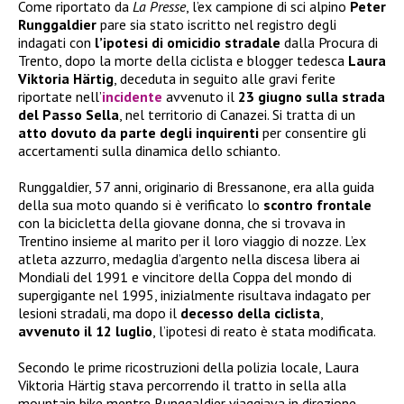
Come riportato da
La Presse
, l’ex campione di sci alpino
Peter
Runggaldier
pare sia stato iscritto nel registro degli
indagati con
l’ipotesi di omicidio stradale
dalla Procura di
Trento, dopo la morte della ciclista e blogger tedesca
Laura
Viktoria Härtig
, deceduta in seguito alle gravi ferite
riportate nell’
incidente
avvenuto il
23 giugno sulla strada
del Passo Sella
, nel territorio di Canazei. Si tratta di un
atto dovuto da parte degli inquirenti
per consentire gli
accertamenti sulla dinamica dello schianto.
Runggaldier, 57 anni, originario di Bressanone, era alla guida
della sua moto quando si è verificato lo
scontro frontale
con la bicicletta della giovane donna, che si trovava in
Trentino insieme al marito per il loro viaggio di nozze. L’ex
atleta azzurro, medaglia d’argento nella discesa libera ai
Mondiali del 1991 e vincitore della Coppa del mondo di
supergigante nel 1995, inizialmente risultava indagato per
lesioni stradali, ma dopo il
decesso della ciclista
,
avvenuto il 12 luglio
, l’ipotesi di reato è stata modificata.
Secondo le prime ricostruzioni della polizia locale, Laura
Viktoria Härtig stava percorrendo il tratto in sella alla
mountain bike mentre Runggaldier viaggiava in direzione