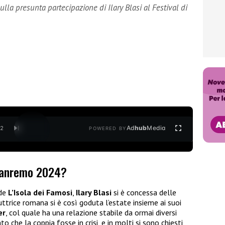
sulla presunta partecipazione di Ilary Blasi al Festival di
Ad
hub
Media
/
2
POWERED BY
 Sanremo 2024?
 de
L’Isola dei Famosi
,
Ilary Blasi
si è concessa delle
ttrice romana si è così goduta l’estate insieme ai suoi
er
, col quale ha una relazione stabile da ormai diversi
 che la coppia fosse in crisi, e in molti si sono chiesti