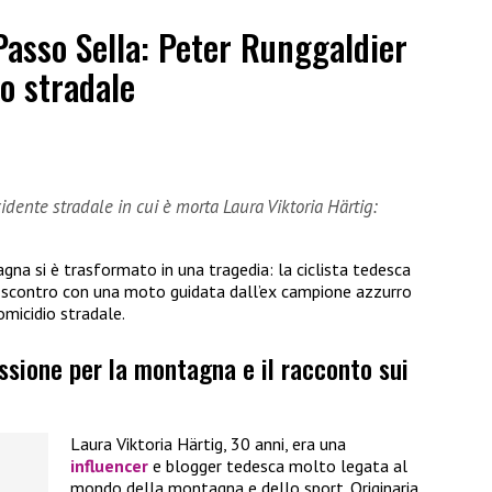
Passo Sella: Peter Runggaldier
o stradale
dente stradale in cui è morta Laura Viktoria Härtig:
gna si è trasformato in una tragedia: la ciclista tedesca
o scontro con una moto guidata dall’ex campione azzurro
omicidio stradale.
assione per la montagna e il racconto sui
Laura Viktoria Härtig, 30 anni, era una
influencer
e blogger tedesca molto legata al
mondo della montagna e dello sport. Originaria