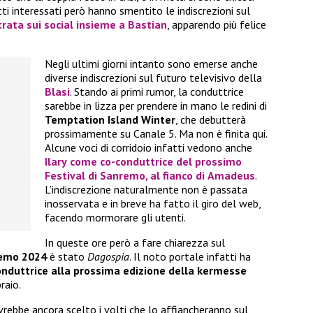
tti interessati però hanno smentito le indiscrezioni sul
rata sui social insieme a
Bastian
, apparendo più felice
Negli ultimi giorni intanto sono emerse anche
diverse indiscrezioni sul futuro televisivo della
Blasi
. Stando ai primi rumor, la conduttrice
sarebbe in lizza per prendere in mano le redini di
Temptation Island Winter
, che debutterà
prossimamente su Canale 5. Ma non è finita qui.
Alcune voci di corridoio infatti vedono anche
Ilary
come co-conduttrice del prossimo
Festival di Sanremo
, al fianco di
Amadeus
.
L’indiscrezione naturalmente non è passata
inosservata e in breve ha fatto il giro del web,
facendo mormorare gli utenti.
In queste ore però a fare chiarezza sul
emo 2024
è stato
Dagospia
. Il noto portale infatti ha
onduttrice alla prossima edizione della kermesse
raio.
rebbe ancora scelto i volti che lo affiancheranno sul