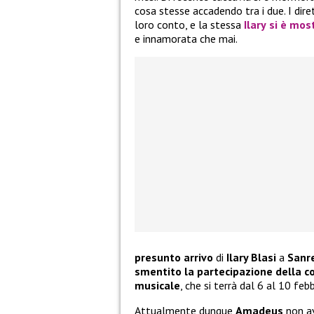
cosa stesse accadendo tra i due. I dire
loro conto, e la stessa
Ilary
si è most
e innamorata che mai.
presunto arrivo
di
Ilary Blasi
a
Sanr
smentito la partecipazione della c
musicale
, che si terrà dal 6 al 10 febb
Attualmente dunque
Amadeus
non av