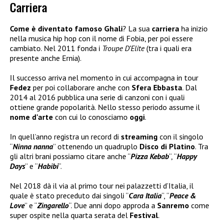
Carriera
Come è diventato famoso Ghali
? La sua
carriera
ha inizio
nella musica hip hop con il nome di Fobia, per poi essere
cambiato. Nel 2011 fonda i
Troupe D’Elite
(tra i quali era
presente anche Ernia).
Il successo arriva nel momento in cui accompagna in tour
Fedez
per poi collaborare anche con
Sfera Ebbasta
. Dal
2014 al 2016 pubblica una serie di canzoni con i quali
ottiene grande popolarità. Nello stesso periodo assume il
nome d’arte
con cui lo conosciamo
oggi
.
In quell’anno registra un record di
streaming
con il singolo
“
Ninna nanna
” ottenendo un quadruplo
Disco di Platino
. Tra
gli altri brani possiamo citare anche “
Pizza Kebab
“, “
Happy
Days
” e “
Habibi
“.
Nel 2018 dà il via al primo tour nei palazzetti d’Italia, il
quale è stato preceduto dai singoli “
Cara Italia
“, “
Peace &
Love
” e “
Zingarello
“. Due anni dopo approda a
Sanremo
come
super ospite nella quarta serata del
Festival
.