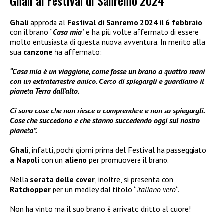
Ghali al Festival di Sanremo 2024
Ghali
approda al
Festival di Sanremo 2024
il
6 febbraio
con il brano “
Casa mia
” e ha più volte affermato di essere
molto entusiasta di questa nuova avventura. In merito alla
sua
canzone
ha affermato:
“Casa mia è un viaggione, come fosse un brano a quattro mani
con un extraterrestre amico. Cerco di spiegargli e guardiamo il
pianeta Terra dall’alto.
Ci sono cose che non riesce a comprendere e non so spiegargli.
Cose che succedono e che stanno succedendo oggi sul nostro
pianeta”.
Ghali
, infatti, pochi giorni prima del Festival ha passeggiato
a Napoli
con un
alieno
per promuovere il brano.
Nella
serata delle
cover
, inoltre, si presenta con
Ratchopper
per un medley dal titolo “
Italiano vero
“.
Non ha vinto ma il suo brano è arrivato dritto al cuore!