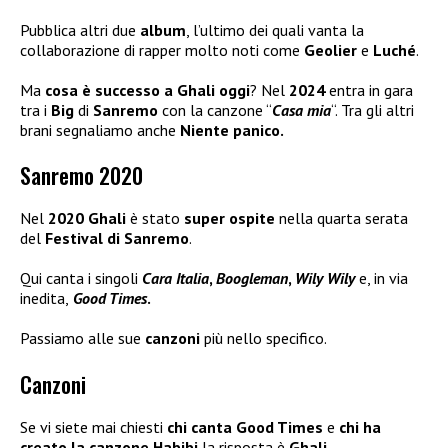
Pubblica altri due
album
, l’ultimo dei quali vanta la
collaborazione di rapper molto noti come
Geolier
e
Luché
.
Ma
cosa è successo a Ghali oggi
? Nel
2024
entra in gara
tra i
Big
di
Sanremo
con la canzone “
Casa mia
“. Tra gli altri
brani segnaliamo anche
Niente panico.
Sanremo 2020
Nel
2020 Ghali
è stato
super ospite
nella quarta serata
del
Festival di Sanremo
.
Qui canta i singoli
Cara Italia
,
Boogleman
,
Wily Wily
e, in via
inedita,
Good Times
.
Passiamo alle sue
canzoni
più nello specifico.
Canzoni
Se vi siete mai chiesti
chi canta Good Times
e
chi ha
creato la canzone Habibi
la risposta è
Ghali
.