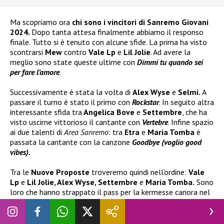
Ma scopriamo ora
chi sono i vincitori di Sanremo Giovani
2024.
Dopo tanta attesa finalmente abbiamo il responso
finale. Tutto si è tenuto con alcune sfide. La prima ha visto
scontrarsi
Mew
contro
Vale Lp
e
Lil Jolie
. Ad avere la
meglio sono state queste ultime con
Dimmi tu quando sei
per fare l’amore
.
Successivamente è stata la volta di
Alex Wyse
e
Selmi.
A
passare il turno è stato il primo con
Rockstar
. In seguito altra
interessante sfida tra
Angelica Bove
e
Settembre
, che ha
visto uscirne vittorioso il cantante con
Vertebre
. Infine spazio
ai due talenti di
Area Sanremo
: tra
Etra
e
Maria Tomba
è
passata la cantante con la canzone
Goodbye (voglio good
vibes).
Tra le
Nuove Proposte
troveremo quindi nell’ordine:
Vale
Lp
e
Lil Jolie, Alex Wyse, Settembre
e
Maria Tomba.
Sono
loro che hanno strappato il pass per la kermesse canora nel
2025.
I titoli dei brani dei vincitori di
Sanremo Giovani
che