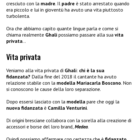
cresciuto con la
madre
. Il
padre
è stato arrestato quando
era piccolo e lui in gioventù ha avuto una vita piuttosto
turbolenta.
Ora che abbiamo capito quante lingue parla e come si
chiama realmente
Ghali
possiamo passare alla sua
vita
privata
…
Vita privata
Veniamo alla vita privata di
Ghali
:
chi è la sua
fidanzata?
Dalla fine del 2018 il cantante ha avuto
relazione stabile con la
modella Mariacarla Boscono
. Non
si conoscono le cause della loro separazione.
Dopo essersi lasciato con la
modella
pare che oggi la
nuova fidanzata
è
Camilla Venturini
.
Di origini bresciane collabora con la sorella alla creazione di
accessori e borse del loro brand,
Medea
.
Quindi possiamo affermare con certezza che è
fidanzato