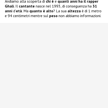
Andiamo alla scoperta di
chi è
e
quanti anni ha il rapper
Ghali
. Il
cantante
nasce nel 1993, di conseguenza ha
31
anni
d’
età
. Ma
quanto è alto
? La sua
altezza
è di 1 metro
e 94 centimetri mentre sul
peso
non abbiamo informazioni.