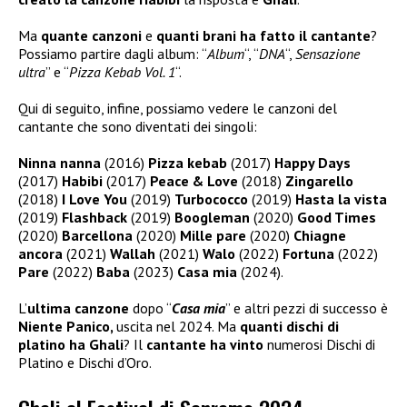
Ma
quante canzoni
e
quanti brani ha fatto il cantante
?
Possiamo partire dagli album: “
Album
“, “
DNA
“,
Sensazione
ultra
” e “
Pizza Kebab Vol. 1
“.
Qui di seguito, infine, possiamo vedere le canzoni del
cantante che sono diventati dei singoli:
Ninna nanna
(2016)
Pizza kebab
(2017)
Happy Days
(2017)
Habibi
(2017)
Peace & Love
(2018)
Zingarello
(2018)
I Love You
(2019)
Turbococco
(2019)
Hasta la vista
(2019)
Flashback
(2019)
Boogleman
(2020)
Good Times
(2020)
Barcellona
(2020)
Mille pare
(2020)
Chiagne
ancora
(2021)
Wallah
(2021)
Walo
(2022)
Fortuna
(2022)
Pare
(2022)
Baba
(2023)
Casa mia
(2024).
L’
ultima canzone
dopo “
Casa mia
” e altri pezzi di successo è
Niente Panico,
uscita nel 2024. Ma
quanti dischi di
platino ha Ghali
? Il
cantante ha vinto
numerosi Dischi di
Platino e Dischi d’Oro.