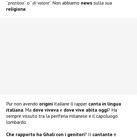
“
prezioso
” o “
di valore
“. Non abbiamo
news
sulla sua
religione
.
Pur non avendo
origini
italiane il rapper
canta in lingua
italiana
. Ma
dove viveva
e
dove vive abita oggi
? Ha
sempre vissuto tra la periferia milanese e il capoluogo
lombardo.
Che rapporto ha Ghali con i genitori
? Il
cantante
è