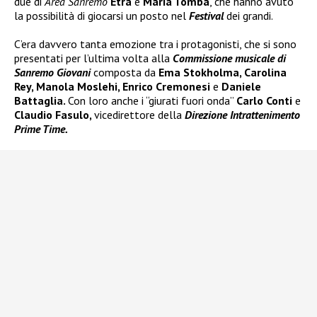
due di
Area Sanremo
Etra
e
Maria Tomba
, che hanno avuto
la possibilità di giocarsi un posto nel
Festival
dei grandi.
C’era davvero tanta emozione tra i protagonisti, che si sono
presentati per l’ultima volta alla
Commissione musicale di
Sanremo Giovani
composta da
Ema Stokholma, Carolina
Rey, Manola Moslehi, Enrico Cremonesi
e
Daniele
Battaglia.
Con loro anche i “giurati fuori onda”
Carlo Conti
e
Claudio Fasulo,
vicedirettore della
Direzione Intrattenimento
Prime Time.