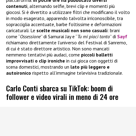
contenuti
, alternando selfie, brevi clip e momenti più
giocosi. Si è divertito a utilizzare filtri che modificano il volto
in modo esagerato, apparendo talvolta irriconoscibile, tra
sopracciglia accentuate, barbe foltissime e deformazioni
caricaturali. Le
scelte musicali
non sono casuali
: brani
come “
Ossessione
” di Samurai Jay e “
Tu mi piaci tanto
” di
Sayf
richiamano direttamente l’universo del Festival di Sanremo,
di cui è stato direttore artistico. Non sono mancati
nemmeno tentativi più audaci, come
piccoli balletti
improvvisati o clip ironiche
in cui gioca con oggetti di
scena domestici, mostrando un
lato più leggero e
autoironico
rispetto all’immagine televisiva tradizionale.
Carlo Conti sbarca su TikTok: boom di
follower e video virali in meno di 24 ore