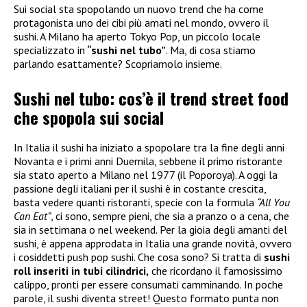
Sui social sta spopolando un nuovo trend che ha come
protagonista uno dei cibi più amati nel mondo, ovvero il
sushi. A Milano ha aperto Tokyo Pop, un piccolo locale
specializzato in
“sushi nel tubo”
. Ma, di cosa stiamo
parlando esattamente? Scopriamolo insieme.
Sushi nel tubo: cos’è il trend street food
che spopola sui social
In Italia il sushi ha iniziato a spopolare tra la fine degli anni
Novanta e i primi anni Duemila, sebbene il primo ristorante
sia stato aperto a Milano nel 1977 (il Poporoya). A oggi la
passione degli italiani per il sushi è in costante crescita,
basta vedere quanti ristoranti, specie con la formula
“All You
Can Eat”
, ci sono, sempre pieni, che sia a pranzo o a cena, che
sia in settimana o nel weekend. Per la gioia degli amanti del
sushi, è appena approdata in Italia una grande novità, ovvero
i cosiddetti push pop sushi. Che cosa sono? Si tratta di
sushi
roll inseriti in tubi cilindrici,
che ricordano il famosissimo
calippo, pronti per essere consumati camminando. In poche
parole, il sushi diventa street! Questo formato punta non