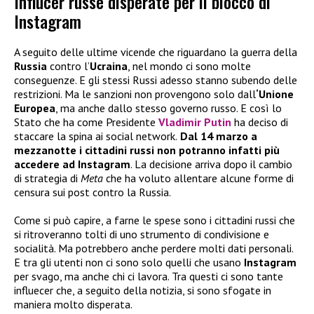
Influcer russe disperate per il blocco di
Instagram
A seguito delle ultime vicende che riguardano la guerra della
Russia
contro l’
Ucraina
, nel mondo ci sono molte
conseguenze. E gli stessi Russi adesso stanno subendo delle
restrizioni. Ma le sanzioni non provengono solo dall
‘Unione
Europea
, ma anche dallo stesso governo russo. E così lo
Stato che ha come Presidente
Vladimir Putin
ha deciso di
staccare la spina ai social network.
Dal 14 marzo a
mezzanotte i cittadini russi non potranno infatti più
accedere ad Instagram
. La decisione arriva dopo il cambio
di strategia di
Meta
che ha voluto allentare alcune forme di
censura sui post contro la Russia.
Come si può capire, a farne le spese sono i cittadini russi che
si ritroveranno tolti di uno strumento di condivisione e
socialità. Ma potrebbero anche perdere molti dati personali.
E tra gli utenti non ci sono solo quelli che usano
Instagram
per svago, ma anche chi ci lavora. Tra questi ci sono tante
influecer che, a seguito della notizia, si sono sfogate in
maniera molto disperata.