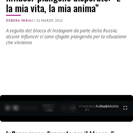
la mia vita, la mia anima”
DEBORA PARIGI
|
12 MARZO 2022
A seguito del blocco di Instagram da parte della Russia,
alcune influncer si sono sfogate piangendo per la situazione
che vivranno
0:15 /
Ad
hub
Media
POWERED
1
/
2
1:40
BY