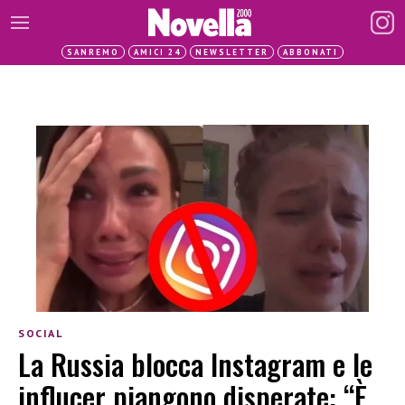
SANREMO
AMICI 24
NEWSLETTER
ABBONATI
SOCIAL
La Russia blocca Instagram e le
influcer piangono disperate: “È