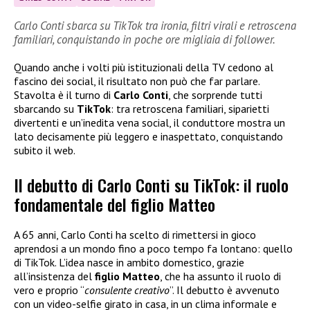
Carlo Conti sbarca su TikTok tra ironia, filtri virali e retroscena
familiari, conquistando in poche ore migliaia di follower.
Quando anche i volti più istituzionali della TV cedono al
fascino dei social, il risultato non può che far parlare.
Stavolta è il turno di
Carlo Conti
, che sorprende tutti
sbarcando su
TikTok
: tra retroscena familiari, siparietti
divertenti e un’inedita vena social, il conduttore mostra un
lato decisamente più leggero e inaspettato, conquistando
subito il web.
Il debutto di Carlo Conti su TikTok: il ruolo
fondamentale del figlio Matteo
A 65 anni, Carlo Conti ha scelto di rimettersi in gioco
aprendosi a un mondo fino a poco tempo fa lontano: quello
di TikTok. L’idea nasce in ambito domestico, grazie
all’insistenza del
figlio Matteo
, che ha assunto il ruolo di
vero e proprio “
consulente creativo
”. Il debutto è avvenuto
con un video-selfie girato in casa, in un clima informale e